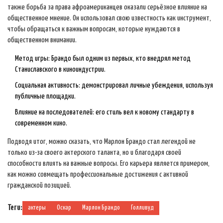
также борьба за права афроамериканцев оказали серьёзное влияние на
общественное мнение. Он использовал свою известность как инструмент,
чтобы обращаться к важным вопросам, которые нуждаются в
общественном внимании.
Метод игры: Брандо был одним из первых, кто внедрял метод
Станиславского в киноиндустрии.
Социальная активность: демонстрировал личные убеждения, используя
публичные площадки.
Влияние на последователей: его стиль вел к новому стандарту в
современном кино.
Подводя итог, можно сказать, что Марлон Брандо стал легендой не
только из-за своего актерского таланта, но и благодаря своей
способности влиять на важные вопросы. Его карьера является примером,
как можно совмещать профессиональные достижения с активной
гражданской позицией.
Теги:
актеры
Оскар
Марлон Брандо
Голливуд