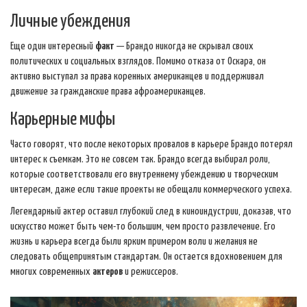
Личные убеждения
Еще один интересный
факт
— Брандо никогда не скрывал своих
политических и социальных взглядов. Помимо отказа от Оскара, он
активно выступал за права коренных американцев и поддерживал
движение за гражданские права афроамериканцев.
Карьерные мифы
Часто говорят, что после некоторых провалов в карьере Брандо потерял
интерес к съемкам. Это не совсем так. Брандо всегда выбирал роли,
которые соответствовали его внутреннему убеждению и творческим
интересам, даже если такие проекты не обещали коммерческого успеха.
Легендарный актер оставил глубокий след в киноиндустрии, доказав, что
искусство может быть чем-то большим, чем просто развлечение. Его
жизнь и карьера всегда были ярким примером воли и желания не
следовать общепринятым стандартам. Он остается вдохновением для
многих современных
актеров
и режиссеров.