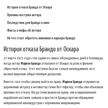
История отказа Брандо от Оскара
Причины поступка актера
Последствия для Брандо и кино
Факты и мифы об актере
На что стоит обратить внимание в карьере Брандо
История отказа Брандо от Оскара
27 марта 1973 года стал одним из самых обсуждаемых дней в Голливуде,
когда актер
Марлон Брандо
отказался от Оскара за роль в фильме
«Крестный отец». Этот поступок был не только неожиданным, но и
вызвал широкую общественную дискуссию.
Вместо того чтобы самому выйти на сцену,
Марлон Брандо
отправил на
церемонию актрису и активистку Сачин Литтлфезер, чтобы она объяснила
причины его отказа. Когда Сачин вышла на сцену, она в национальном
индейском костюме заявила о протесте Брандо против обращения
американской киноиндустрии с коренными американцами.