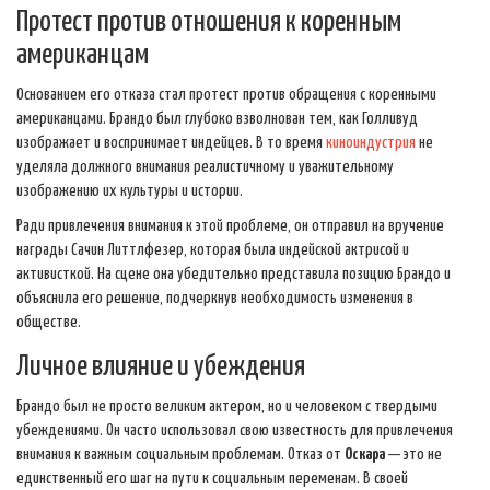
Протест против отношения к коренным
американцам
Основанием его отказа стал протест против обращения с коренными
американцами. Брандо был глубоко взволнован тем, как Голливуд
изображает и воспринимает индейцев. В то время
киноиндустрия
не
уделяла должного внимания реалистичному и уважительному
изображению их культуры и истории.
Ради привлечения внимания к этой проблеме, он отправил на вручение
награды Сачин Литтлфезер, которая была индейской актрисой и
активисткой. На сцене она убедительно представила позицию Брандо и
объяснила его решение, подчеркнув необходимость изменения в
обществе.
Личное влияние и убеждения
Брандо был не просто великим актером, но и человеком с твердыми
убеждениями. Он часто использовал свою известность для привлечения
внимания к важным социальным проблемам. Отказ от
Оскара
— это не
единственный его шаг на пути к социальным переменам. В своей