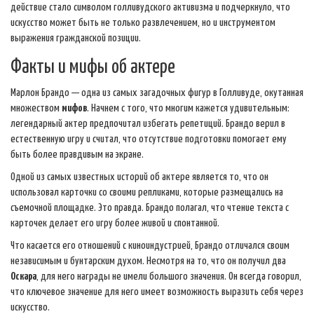
действие стало символом голливудского активизма и подчеркнуло, что
искусство может быть не только развлечением, но и инструментом
выражения гражданской позиции.
Факты и мифы об актере
Марлон Брандо — одна из самых загадочных фигур в Голливуде, окутанная
множеством
мифов
. Начнем с того, что многим кажется удивительным:
легендарный актер предпочитал избегать репетиций. Брандо верил в
естественную игру и считал, что отсутствие подготовки помогает ему
быть более правдивым на экране.
Одной из самых известных историй об актере является то, что он
использовал карточки со своими репликами, которые размещались на
съемочной площадке. Это правда. Брандо полагал, что чтение текста с
карточек делает его игру более живой и спонтанной.
Что касается его отношений с киноиндустрией, Брандо отличался своим
независимым и бунтарским духом. Несмотря на то, что он получил два
Оскара
, для него награды не имели большого значения. Он всегда говорил,
что ключевое значение для него имеет возможность выразить себя через
искусство.