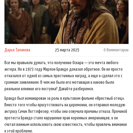
Дарья Таланова
25 марта 2025
0 Комментарии
Все мы привыкли думать, что получение Оскара — это мечта любого
актера. Но в 1973 году Марлон Брандо доказал обратное. Он не просто
отказался от одной из самых престижных наград, а еще и сделал это с
громким заявлением. В чем же была его мотивация и каково было
реальное влияние его поступка? Давайте разберемся.
Брандо был номинирован за роль в культовом фильме «Крестный отец».
Вместо того чтобы присутствовать на церемонии, он отправил молодую
актрису Сачин Литтлфезер, чтобы она озвучила причины отказа. Причиной
протеста Брандо стало нарушение прав коренных американцев, и он
считал важным использовать свою известность, чтобы привлечь внимание
к этой проблеме.