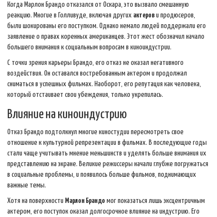
Когда Марлон Брандо отказался от Оскара, это вызвало смешанную
реакцию. Многие в Голливуде, включая других
актеров
и продюсеров,
были шокированы его поступком. Однако немало людей поддержали его
заявление о правах коренных американцев. Этот жест обозначил начало
большего внимания к социальным вопросам в киноиндустрии.
С точки зрения карьеры Брандо, его отказ не оказал негативного
воздействия. Он оставался востребованным актером и продолжал
сниматься в успешных фильмах. Наоборот, его репутация как человека,
который отстаивает свои убеждения, только укрепилась.
Влияние на киноиндустрию
Отказ Брандо подтолкнул многие киностудии пересмотреть свое
отношение к культурной репрезентации в фильмах. В последующие годы
стали чаще учитывать мнение меньшинств и уделять больше внимания их
представлению на экране. Великие режиссеры начали глубже погружаться
в социальные проблемы, и появилось больше фильмов, поднимающих
важные темы.
Хотя на поверхности
Марлон Брандо
мог показаться лишь эксцентричным
актером, его поступок оказал долгосрочное влияние на индустрию. Его