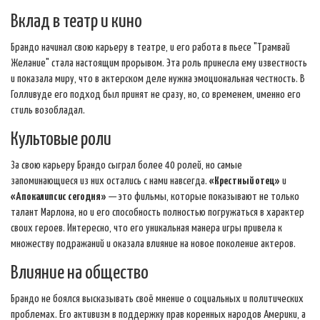
Вклад в театр и кино
Брандо начинал свою карьеру в театре, и его работа в пьесе "Трамвай
Желание" стала настоящим прорывом. Эта роль принесла ему известность
и показала миру, что в актерском деле нужна эмоциональная честность. В
Голливуде его подход был принят не сразу, но, со временем, именно его
стиль возобладал.
Культовые роли
За свою карьеру Брандо сыграл более 40 ролей, но самые
запоминающиеся из них остались с нами навсегда.
«Крестный отец»
и
«Апокалипсис сегодня»
— это фильмы, которые показывают не только
талант Марлона, но и его способность полностью погружаться в характер
своих героев. Интересно, что его уникальная манера игры привела к
множеству подражаний и оказала влияние на новое поколение актеров.
Влияние на общество
Брандо не боялся высказывать своё мнение о социальных и политических
проблемах. Его активизм в поддержку прав коренных народов Америки, а