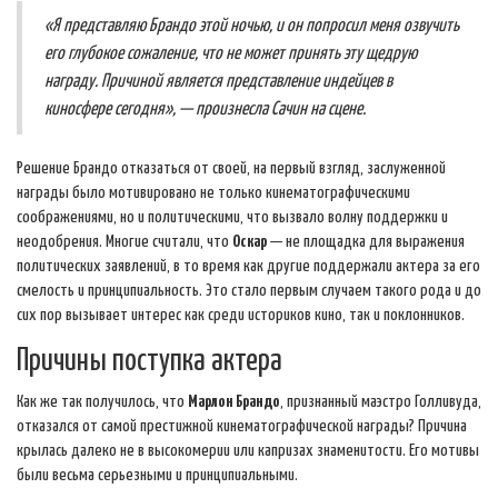
«Я представляю Брандо этой ночью, и он попросил меня озвучить
его глубокое сожаление, что не может принять эту щедрую
награду. Причиной является представление индейцев в
киносфере сегодня», — произнесла Сачин на сцене.
Решение Брандо отказаться от своей, на первый взгляд, заслуженной
награды было мотивировано не только кинематографическими
соображениями, но и политическими, что вызвало волну поддержки и
неодобрения. Многие считали, что
Оскар
— не площадка для выражения
политических заявлений, в то время как другие поддержали актера за его
смелость и принципиальность. Это стало первым случаем такого рода и до
сих пор вызывает интерес как среди историков кино, так и поклонников.
Причины поступка актера
Как же так получилось, что
Марлон Брандо
, признанный маэстро Голливуда,
отказался от самой престижной кинематографической награды? Причина
крылась далеко не в высокомерии или капризах знаменитости. Его мотивы
были весьма серьезными и принципиальными.