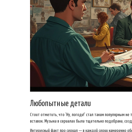
Любопытные детали
Стоит отметить, что 'Ну, погоди!' стал таким популярным не
вставок. Музыка в сериалах была тщательно подобрана, соз
Интересный факт про сериал — в каждой серии намеренно об