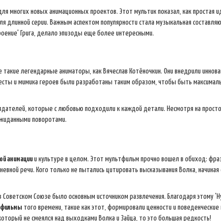
 для многих новых анимационных проектов. Этот мультик показал, как простая 
ля длинной серии. Важным аспектом популярности стала музыкальная составля
роение' Грига, делало эпизоды еще более интересными.
 такие легендарные аниматоры, как Вячеслав Котёночкин. Они внедрили иннова
 жесты и мимика героев были разработаны таким образом, чтобы быть максимал
оздателей, которые с любовью подходили к каждой детали. Несмотря на прост
ожиданными поворотами.
ой анимации
и культуре в целом. Этот мультфильм прочно вошел в обиход: фра
невной речи. Кого только не пытались цитировать высказывания Волка, начиная
в Советском Союзе было основным источником развлечения. Благодаря этому 'Н
тфильмы
того времени, такие как этот, формировали ценности и поведенческие
который не смеялся над выходками Волка и Зайца, то это большая редкость!