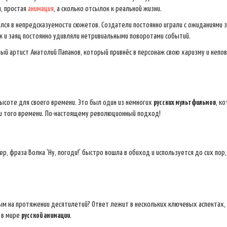
ы, простая
анимация
, а сколько отсылок к реальной жизни.
чался в непредсказуемости сюжетов. Создатели постоянно играли с ожиданиями 
 и заяц постоянно удивляли нетривиальными поворотами событий.
ный артист Анатолий Папанов, который привнёс в персонаж свою харизму и неп
 высоте для своего времени. Это был один из немногих
русских мультфильмов
, к
ии того времени. По-настоящему революционный подход!
 фраза Волка 'Ну, погоди!' быстро вошла в обиход и используется до сих пор,
ым на протяжении десятилетий? Ответ лежит в нескольких ключевых аспектах
 в мире
русской анимации
.