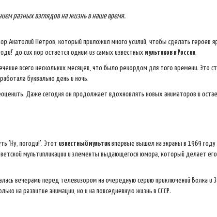
нием разных взглядов на жизнь в наше время.
ор Анатолий Петров, который приложил много усилий, чтобы сделать героев я
оди!' до сих пор остается одним из самых известных
мультиков в России
.
 течение всего нескольких месяцев, что было рекордом для того времени. Это с
аботала буквально день и ночь.
оценить. Даже сегодня он продолжает вдохновлять новых аниматоров и оста
ть 'Ну, погоди!'. Этот
известный мультик
впервые вышел на экраны в 1969 году 
советской мультипликации и элементы выдающегося юмора, который делает его
иралась вечерами перед телевизором на очередную серию приключений Волка и З
ько на развитие анимации, но и на повседневную жизнь в СССР.