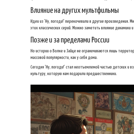
Влияние на других мультфильмы
Идеи из 'Ну, погоди!' перекочевали в другие произведения. 
этих классических серий. Можно заметить влияние динамики и
Позже и за пределами России
Но истории о Волке и Зайце не ограничиваются лишь территор
массовой популярности, как у себя дома.
Сегодня 'Ну, погоди!' стал неотъемлемой частью детских и в
культуру, которую нам подарили предшественники.