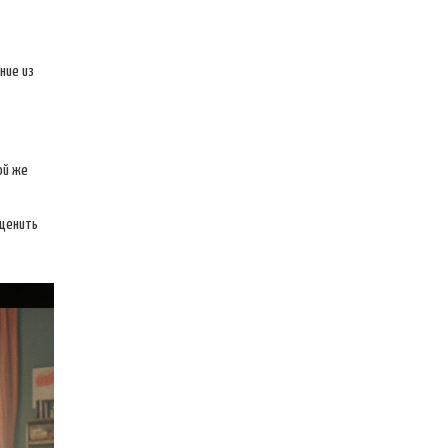
ние из
ой же
 ценить