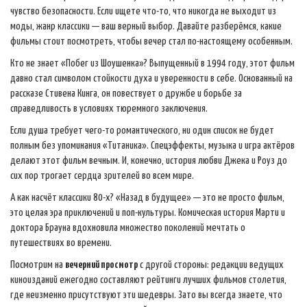
чувство безопасности. Если ищете что-то, что никогда не выходит из
моды, жанр классики — ваш верный выбор. Давайте разберёмся, какие
фильмы стоит посмотреть, чтобы вечер стал по-настоящему особенным.
Кто не знает «Побег из Шоушенка»? Выпущенный в 1994 году, этот фильм
давно стал символом стойкости духа и уверенности в себе. Основанный на
рассказе Стивена Кинга, он повествует о дружбе и борьбе за
справедливость в условиях тюремного заключения.
Если душа требует чего-то романтического, ни один список не будет
полным без упоминания «Титаника». Спецэффекты, музыка и игра актёров
делают этот фильм вечным. И, конечно, история любви Джека и Роуз до
сих пор трогает сердца зрителей во всем мире.
А как насчёт классики 80-х? «Назад в будущее» — это не просто фильм,
это целая эра приключений и поп-культуры. Комическая история Марти и
доктора Брауна вдохновила множество поколений мечтать о
путешествиях во времени.
Посмотрим на
вечерний просмотр
с другой стороны: редакции ведущих
киноизданий ежегодно составляют рейтинги лучших фильмов столетия,
где неизменно присутствуют эти шедевры. Зато вы всегда знаете, что