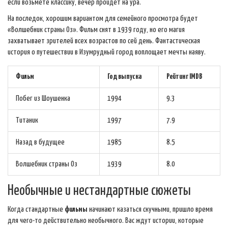
если возьмете классику, вечер пройдет на ура.
На последок, хорошим вариантом для семейного просмотра будет
«Волшебник страны Оз». Фильм снят в 1939 году, но его магия
захватывает зрителей всех возрастов по сей день. Фантастическая
история о путешествии в Изумрудный город воплощает мечты наяву.
Фильм
Год выпуска
Рейтинг IMDB
Побег из Шоушенка
1994
9.3
Титаник
1997
7.9
Назад в будущее
1985
8.5
Волшебник страны Оз
1939
8.0
Необычные и нестандартные сюжеты
Когда стандартные
фильмы
начинают казаться скучными, пришло время
для чего-то действительно необычного. Вас ждут истории, которые