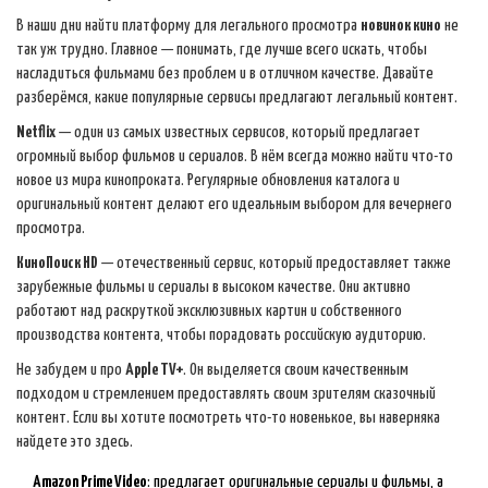
В наши дни найти платформу для легального просмотра
новинок кино
не
так уж трудно. Главное — понимать, где лучше всего искать, чтобы
насладиться фильмами без проблем и в отличном качестве. Давайте
разберёмся, какие популярные сервисы предлагают легальный контент.
Netflix
— один из самых известных сервисов, который предлагает
огромный выбор фильмов и сериалов. В нём всегда можно найти что-то
новое из мира кинопроката. Регулярные обновления каталога и
оригинальный контент делают его идеальным выбором для вечернего
просмотра.
КиноПоиск HD
— отечественный сервис, который предоставляет также
зарубежные фильмы и сериалы в высоком качестве. Они активно
работают над раскруткой эксклюзивных картин и собственного
производства контента, чтобы порадовать российскую аудиторию.
Не забудем и про
Apple TV+
. Он выделяется своим качественным
подходом и стремлением предоставлять своим зрителям сказочный
контент. Если вы хотите посмотреть что-то новенькое, вы наверняка
найдете это здесь.
Amazon Prime Video
: предлагает оригинальные сериалы и фильмы, а