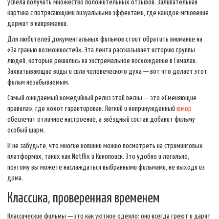
успела получить множество положительных отзывов. Залипательная
картина с потрясающими визуальными эффектами, где каждое мгновение
держит в напряжении.
Для любителей документальных фильмов стоит обратить внимание на
«За гранью возможностей». Эта лента рассказывает историю группы
людей, которые решились на экстремальное восхождение в Гималаи.
Захватывающие виды и сила человеческого духа — вот что делает этот
фильм незабываемым.
Самый ожидаемый комедийный релиз этой весны — это «Сменяющие
правила», где хохот гарантирован. Легкий и непринужденный
юмор
обеспечит отличное настроение, а звёздный состав добавит фильму
особый шарм.
И не забудьте, что многие новинки можно посмотреть на стриминговых
платформах, таких как Netflix и Кинопоиск. Это удобно и легально,
поэтому вы можете наслаждаться выбранными фильмами, не выходя из
дома.
Классика, проверенная временем
Классические фильмы — это как уютное одеяло: они всегда греют и дарят