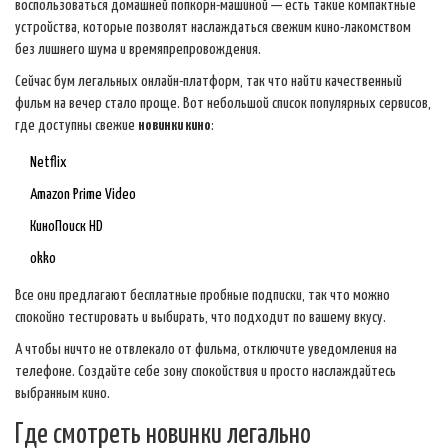
воспользоваться домашней попкорн-машиной — есть такие компактные
устройства, которые позволят наслаждаться свежим кино-лакомством
без лишнего шума и времяпрепровождения.
Сейчас бум легальных онлайн-платформ, так что найти качественный
фильм на вечер стало проще. Вот небольшой список популярных сервисов,
где доступны свежие
новинки кино
:
Netflix
Amazon Prime Video
КиноПоиск HD
okko
Все они предлагают бесплатные пробные подписки, так что можно
спокойно тестировать и выбирать, что подходит по вашему вкусу.
А чтобы ничто не отвлекало от фильма, отключите уведомления на
телефоне. Создайте себе зону спокойствия и просто наслаждайтесь
выбранным кино.
Где смотреть новинки легально