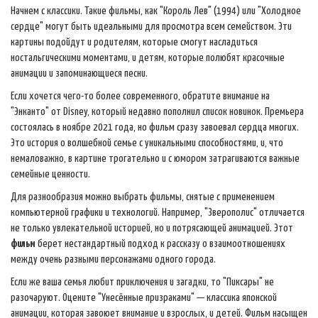
Начнем с классики. Такие фильмы, как "Король Лев" (1994) или "Холодное
сердце" могут быть идеальными для просмотра всем семейством. Эти
картины подойдут и родителям, которые смогут насладиться
ностальгическими моментами, и детям, которые полюбят красочные
анимации и запоминающиеся песни.
Если хочется чего-то более современного, обратите внимание на
"Энканто" от Disney, который недавно пополнил список новинок. Премьера
состоялась в ноябре 2021 года, но фильм сразу завоевал сердца многих.
Это история о волшебной семье с уникальными способностями, и, что
немаловажно, в картине трогательно и с юмором затрагиваются важные
семейные ценности.
Для разнообразия можно выбрать фильмы, снятые с применением
компьютерной графики и технологий. Например, "Зверополис" отличается
не только увлекательной историей, но и потрясающей анимацией. Этот
фильм
берет нестандартный подход к рассказу о взаимоотношениях
между очень разными персонажами одного города.
Если же ваша семья любит приключения и загадки, то "Пиксары" не
разочаруют. Оцените "Унесённые призраками" — классика японской
анимации, которая завоюет внимание и взрослых, и детей. Фильм насыщен