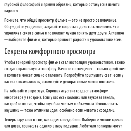
глубокой философией и яркими образами, которые останутся в памяти
надолго.
Помните, что общий просмотр фильма — это не просто развлечение.
Обсуждайте увиденное, задавайте вопросы и делитесь мнениями. Это
укрепляет связи в семье и позволяет лучше понять друг друга. А главное
— выбирайте
фильмы
, которые приносят радость и удовольствие всем.
Секреты комфортного просмотра
Чтобы вечерний просмотр
фильма
стал настоящим удовольствием, важно
создать правильную атмосферу. Начните с освещения — сильно яркий свет
в комнате может сильно отвлекать. Попробуйте приглушить свет, если у
вас есть возможность, используйте декоративные лампы или свечи.
Не забывайте и про звук. Хорошая акустика создаст атмосферу
кинотеатра у вас дома. Если у вас есть колонки или звуковая панель,
настройте их так, чтобы звук был чистым и объемным. Использовать
наушники — тоже отличная идея, особенно если живете с соседями.
Теперь пару слов о том, как сидеть поудобнее. Выберите мягкое кресло
или диван, принесите одеяло и пару подушек. Любители попкорна могут