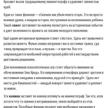
бросают вызов традиционному кинематографу и удивляют свежестью
идей.
Один из таких фильмов — «Сначала они убили моего отца». Это не просто
военная драма, а мощная история, построенная на воспоминаниях ребенка.
Такой
сюжет
заставляет по-новому посмотреть на исторические события
и дает возможность прожить их глазами молодого поколения.
Ещё одним интересным примером станет «Экстаз». Здесь нет привычного
развития сюжета. Фильм словно погружает вас в состояние транса, где
танец превращается в язык, а музыка — в чувства. Все это
сопровождается необычной операторской работой и нестандартными
цветовыми решениями.
Для поклонников психологических игр стоит обратить внимание на
«Исчезновение Элис Крид». Его напряженная атмосфера держит зрителя в
постоянном ожидании и непонимании, куда всё это приведёт. Здесь нет
места для банальностей — каждый поворот сюжета удивляет и цепляет
за живое.
Эти
новинки
заставят по-новому взглянуть на кинематограф. Так что, если
хотите что-то свежее и нетривиальное, смело выбирайте из этих
вариантов. Подобные фильмы подарят вам необычные ощущения и