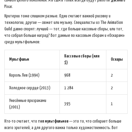
символ целого поколения. А в США в топах всегда будут работы
Дисней
и
Pixar.
Критерии тоже слишком разные. Одни считают важной рисовку и
технологии, другие — сюжет или музыку. Специалисты из The Animation
Guild давно спорят: лучший — тот, где больше кассовые сборы, или тот,
что собрал больше наград? Вот данные по кассовым сборам и «Оскарам»
среди мультфильмов:
Кассовые сборы (млн
Мультфильм
Оскары
$)
Король Лев (1994)
968
2
Холодное сердце (2013)
1 284
2
Унесённые призраками
395
1
(2001)
Кто-то считает, что
топ мультфильмов
— это то, что собирает больше
всего зрителей, а для другого важна только художественность. Вот