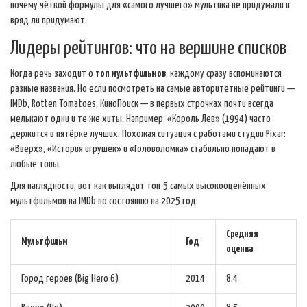
почему чёткой формулы для «самого лучшего» мультика не придумали и
вряд ли придумают.
Лидеры рейтингов: что на вершине списков
Когда речь заходит о
топ мультфильмов
, каждому сразу вспоминаются
разные названия. Но если посмотреть на самые авторитетные рейтинги —
IMDb, Rotten Tomatoes, КиноПоиск — в первых строчках почти всегда
мелькают одни и те же хиты. Например, «Король Лев» (1994) часто
держится в пятёрке лучших. Похожая ситуация с работами студии Pixar:
«Вверх», «История игрушек» и «Головоломка» стабильно попадают в
любые топы.
Для наглядности, вот как выглядит топ-5 самых высокооценённых
мультфильмов на IMDb по состоянию на 2025 год:
Средняя
Мультфильм
Год
оценка
Город героев (Big Hero 6)
2014
8.4