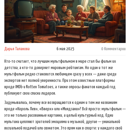
Дарья Таланова
6 мая 2025
0 Комментарии
Кто-то считает, что лучшим мультфильмом в мире стал бы фильм их
детства, а кто-то доверяет мировым рейтингам. Но один и тот же
мультфильм редко становится любимцем сразу у всех — даже среди
экспертов нет полной уверенности. При этом известные платформы
вроде IMDb и Rotten Tomatoes, а также опросы фанатов каждый год
публикуют свои списки лидеров.
Задумывались, почему все возвращаются к одним и тем же названиям
вроде «Король Лев», «Вверх» или «Миядзаки»? Всё просто: мультфильм —
это не только рисованные картинки, а целый культурный код. Одни
мультики цепляют зрителей эмоциями и музыкой, другие — уникальной
визуальной подачей или сюжетом. Это прям как в спорте: у каждого свой