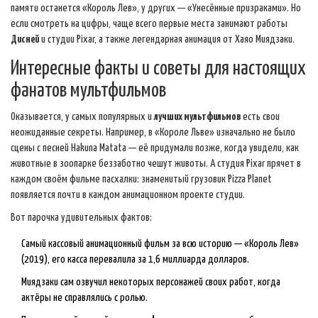
памяти останется «Король Лев», у других — «Унесённые призраками». Но
если смотреть на цифры, чаще всего первые места занимают работы
Дисней
и студии Pixar, а также легендарная анимация от Хаяо Миядзаки.
Интересные факты и советы для настоящих
фанатов мультфильмов
Оказывается, у самых популярных и
лучших мультфильмов
есть свои
неожиданные секреты. Например, в «Короле Льве» изначально не было
сцены с песней Hakuna Matata — её придумали позже, когда увидели, как
животные в зоопарке беззаботно чешут животы. А студия Pixar прячет в
каждом своём фильме пасхалки: знаменитый грузовик Pizza Planet
появляется почти в каждом анимационном проекте студии.
Вот парочка удивительных фактов:
Самый кассовый анимационный фильм за всю историю — «Король Лев»
(2019), его касса перевалила за 1,6 миллиарда долларов.
Миядзаки сам озвучил некоторых персонажей своих работ, когда
актёры не справлялись с ролью.