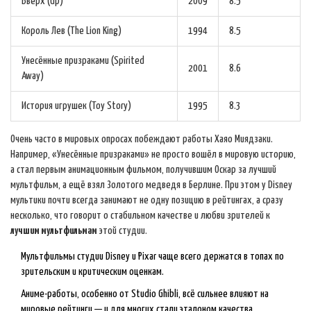
Вверх (Up)
2009
8.5
Король Лев (The Lion King)
1994
8.5
Унесённые призраками (Spirited
2001
8.6
Away)
История игрушек (Toy Story)
1995
8.3
Очень часто в мировых опросах побеждают работы Хаяо Миядзаки.
Например, «Унесённые призраками» не просто вошёл в мировую историю,
а стал первым анимационным фильмом, получившим Оскар за лучший
мультфильм, а ещё взял Золотого медведя в Берлине. При этом у Disney
мультики почти всегда занимают не одну позицию в рейтингах, а сразу
несколько, что говорит о стабильном качестве и любви зрителей к
лучшим мультфильмам
этой студии.
Мультфильмы студии Disney и Pixar чаще всего держатся в топах по
зрительским и критическим оценкам.
Аниме-работы, особенно от Studio Ghibli, всё сильнее влияют на
мировые рейтинги — и для многих стали эталоном качества.