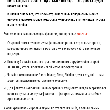
Почти каждый второй
топ мультфильмов
в мире — это работа студии
Disney или Pixar.
В Японии считается, что просмотр «Унесённых призраками» может
изменить мировоззрение подростка — настолько эта анимация глубока
и многослойна.
Если хочешь стать настоящим фанатом, вот простые
советы
:
Сохраняй списки лучших мультфильмов из разных стран и смотри те,
которые часто попадают в рейтинги — так можно найти настоящие
шедевры.
Используй онлайн-кинотеатры с коллекциями зарубежной и старой
анимации
, чтобы прокачать свой мультипрофи уровень.
Читайте официальные блоги Disney, Pixar, Ghibli и других студий — там
делятся закулисными историями и анонсами.
Для фанатов коллекций: на иностранных аукционах иногда встречаются
вещи из культовых мультфильмов — фигурки, артефакты со съёмок,
оригинальные арты.
А если сравнивать мировые вкусы, по статистике IMDb, в топ-10 самых