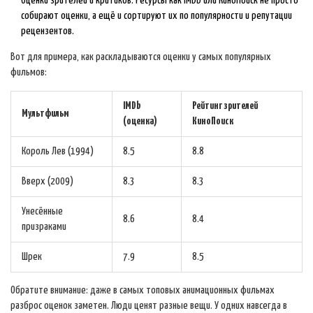
Оценки зрителей и критиков. Ресурсы как IMDb или КиноПоиск не просто
собирают оценки, а ещё и сортируют их по популярности и репутации
рецензентов.
Вот для примера, как раскладываются оценки у самых популярных
фильмов:
IMDb
Рейтинг зрителей
Мультфильм
(оценка)
КиноПоиск
Король Лев (1994)
8.5
8.8
Вверх (2009)
8.3
8.3
Унесённые
8.6
8.4
призраками
Шрек
7.9
8.5
Обратите внимание: даже в самых топовых анимационных фильмах
разброс оценок заметен. Люди ценят разные вещи. У одних навсегда в