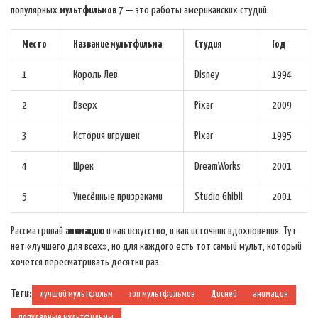
популярных
мультфильмов
7 — это работы американских студий:
Место
Название мультфильма
Студия
Год
1
Король Лев
Disney
1994
2
Вверх
Pixar
2009
3
История игрушек
Pixar
1995
4
Шрек
DreamWorks
2001
5
Унесённые призраками
Studio Ghibli
2001
Рассматривай
анимацию
и как искусство, и как источник вдохновения. Тут
нет «лучшего для всех», но для каждого есть тот самый мульт, который
хочется пересматривать десятки раз.
Теги:
лучший мультфильм
топ мультфильмов
Дисней
анимация
популярные мультфильмы