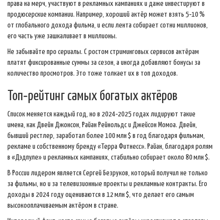
права на мерч, участвуют в рекламных кампаниях и даже инвестируют в
продюсерские компании. Например, хороший актёр может взять 5‑10 %
от глобального дохода фильма, и если лента собирает сотни миллионов,
его часть уже зашкаливает в миллионы.
Не забывайте про сериалы. С ростом стриминговых сервисов актёрам
платят фиксированные суммы за сезон, а иногда добавляют бонусы за
количество просмотров. Это тоже толкает их в топ доходов.
Топ‑рейтинг самых богатых актёров
Список меняется каждый год, но в 2024‑2025 годах лидируют такие
имена, как Двейн Джонсон, Райан Рейнольдс и Джейсон Момоа. Двейн,
бывший рестлер, заработал более 100 млн $ в год благодаря фильмам,
рекламе и собственному бренду «Терра Фитнесс». Райан, благодаря ролям
в «Дэдпуле» и рекламных кампаниях, стабильно собирает около 80 млн $.
В России лидером является Сергей Безруков, который получил не только
за фильмы, но и за телевизионные проекты и рекламные контракты. Его
доходы в 2024 году оцениваются в 12 млн $, что делает его самым
высокооплачиваемым актёром в стране.