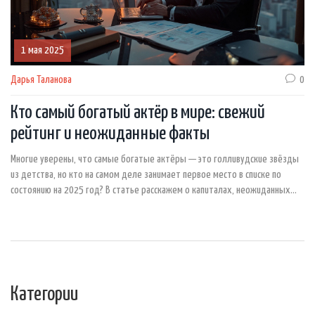
1 мая 2025
Дарья Таланова
0
Кто самый богатый актёр в мире: свежий
рейтинг и неожиданные факты
Многие уверены, что самые богатые актёры — это голливудские звёзды
из детства, но кто на самом деле занимает первое место в списке по
состоянию на 2025 год? В статье расскажем о капиталах, неожиданных
источниках дохода и главных хитростях знаменитостей, которые помогли
им заработать сверх миллиарда долларов. Поговорим о том, как
известные актёры инвестируют деньги, строят бизнес и расширяют свои
медиа-империи. Приведём свежие данные, интересные факты, а также
советы для тех, кто тоже мечтает о славе и богатстве. Будет полезно
как фанатам кино, так и тем, кто интересуется финансами.
Категории