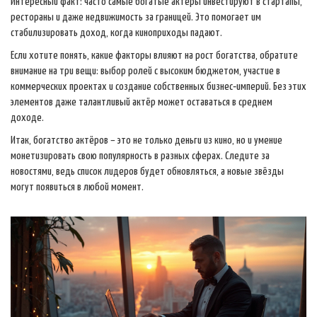
Интересный факт: часто самые богатые актёры инвестируют в стартапы,
рестораны и даже недвижимость за границей. Это помогает им
стабилизировать доход, когда киноприходы падают.
Если хотите понять, какие факторы влияют на рост богатства, обратите
внимание на три вещи: выбор ролей с высоким бюджетом, участие в
коммерческих проектах и создание собственных бизнес‑империй. Без этих
элементов даже талантливый актёр может оставаться в среднем
доходе.
Итак, богатство актёров – это не только деньги из кино, но и умение
монетизировать свою популярность в разных сферах. Следите за
новостями, ведь список лидеров будет обновляться, а новые звёзды
могут появиться в любой момент.