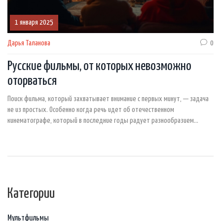
1 января 2025
Дарья Таланова
0
Русские фильмы, от которых невозможно
оторваться
Поиск фильма, который захватывает внимание с первых минут, — задача
не из простых. Особенно когда речь идет об отечественном
кинематографе, который в последние годы радует разнообразием
жанров и качеством. В статье собраны рекомендации по выбору русских
фильмов, которые стоит посмотреть на одном дыхании. Кроме того, в
статье представлены интересные факты о режиссерах и актерах,
которые помогут углубить понимание фильмов.
Категории
Мультфильмы