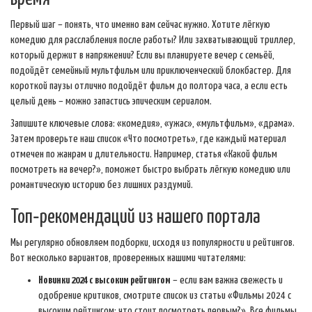
Первый шаг – понять, что именно вам сейчас нужно. Хотите лёгкую
комедию для расслабления после работы? Или захватывающий триллер,
который держит в напряжении? Если вы планируете вечер с семьёй,
подойдёт семейный мультфильм или приключенческий блокбастер. Для
короткой паузы отлично подойдёт фильм до полтора часа, а если есть
целый день – можно запастись эпическим сериалом.
Запишите ключевые слова: «комедия», «ужас», «мультфильм», «драма».
Затем проверьте наш список «Что посмотреть», где каждый материал
отмечен по жанрам и длительности. Например, статья «Какой фильм
посмотреть на вечер?», поможет быстро выбрать лёгкую комедию или
романтическую историю без лишних раздумий.
Топ‑рекомендаций из нашего портала
Мы регулярно обновляем подборки, исходя из популярности и рейтингов.
Вот несколько вариантов, проверенных нашими читателями:
Новинки 2024 с высоким рейтингом
– если вам важна свежесть и
одобрение критиков, смотрите список из статьи «Фильмы 2024 с
высоким рейтингом: что стоит посмотреть первым?». Все фильмы