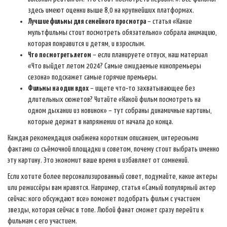
здесь имеют оценки выше 8,0 на крупнейших платформах.
Лучшие фильмы для семейного просмотра
– статья «Какие
мультфильмы стоит посмотреть обязательно» собрала анимацию,
которая понравится и детям, и взрослым.
Что посмотреть летом
– если планируете отпуск, наш материал
«Что выйдет летом 2024? Самые ожидаемые кинопремьеры
сезона» подскажет самые горячие премьеры.
Фильмы на один вдох
– ищете что‑то захватывающее без
длительных сюжетов? Читайте «Какой фильм посмотреть на
одном дыхании из новинок» – тут собраны динамичные картины,
которые держат в напряжении от начала до конца.
Каждая рекомендация снабжена коротким описанием, интересными
фактами со съёмочной площадки и советом, почему стоит выбрать именно
эту картину. Это экономит ваше время и избавляет от сомнений.
Если хотите более персонализированный совет, подумайте, какие актеры
или режиссёры вам нравятся. Например, статья «Самый популярный актер
сейчас: кого обсуждают все» поможет подобрать фильм с участием
звезды, которая сейчас в топе. Любой фанат сможет сразу перейти к
фильмам с его участием.