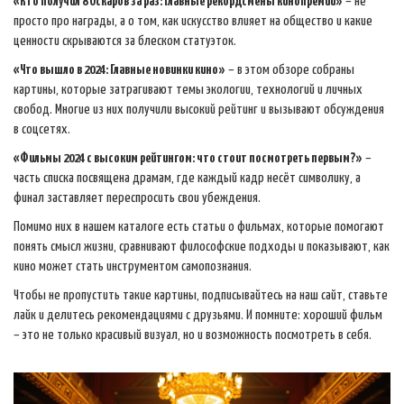
«Кто получил 8 Оскаров за раз: главные рекордсмены кинопремии»
– не
просто про награды, а о том, как искусство влияет на общество и какие
ценности скрываются за блеском статуэток.
«Что вышло в 2024: Главные новинки кино»
– в этом обзоре собраны
картины, которые затрагивают темы экологии, технологий и личных
свобод. Многие из них получили высокий рейтинг и вызывают обсуждения
в соцсетях.
«Фильмы 2024 с высоким рейтингом: что стоит посмотреть первым?»
–
часть списка посвящена драмам, где каждый кадр несёт символику, а
финал заставляет переспросить свои убеждения.
Помимо них в нашем каталоге есть статьи о фильмах, которые помогают
понять смысл жизни, сравнивают философские подходы и показывают, как
кино может стать инструментом самопознания.
Чтобы не пропустить такие картины, подписывайтесь на наш сайт, ставьте
лайк и делитесь рекомендациями с друзьями. И помните: хороший фильм
– это не только красивый визуал, но и возможность посмотреть в себя.