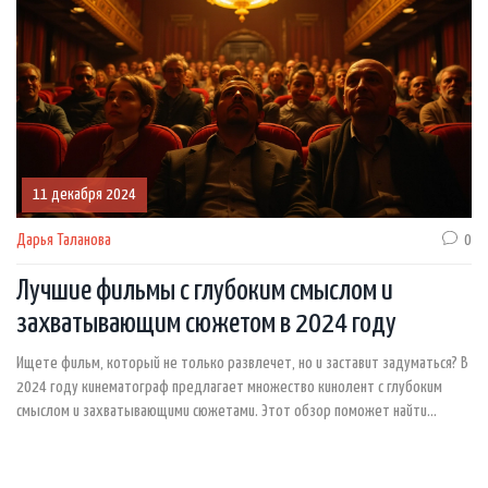
11 декабря 2024
Дарья Таланова
0
Лучшие фильмы с глубоким смыслом и
захватывающим сюжетом в 2024 году
Ищете фильм, который не только развлечет, но и заставит задуматься? В
2024 году кинематограф предлагает множество кинолент с глубоким
смыслом и захватывающими сюжетами. Этот обзор поможет найти
фильму, который оставит след в вашем сознании и подарит
незабываемые эмоции, благодаря мощной актерской игре и
увлекательной режиссёрской работе.