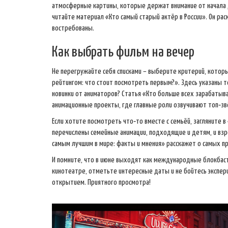
атмосферные картины, которые держат внимание от начала д
читайте материал «Кто самый старый актёр в России». Он ра
востребованы.
Как выбрать фильм на вечер
Не перегружайте себя списками – выберите критерий, котор
рейтингом: что стоит посмотреть первым?». Здесь указаны 
новинки от аниматоров? Статья «Кто больше всех зарабатыв
анимационные проекты, где главные роли озвучивают топ‑зв
Если хотите посмотреть что‑то вместе с семьёй, загляните 
перечислены семейные анимации, подходящие и детям, и взро
самым лучшим в мире: факты и мнения» расскажет о самых 
И помните, что в июне выходят как международные блокбаст
кинотеатре, отметьте интересные даты и не бойтесь экспер
открытием. Приятного просмотра!