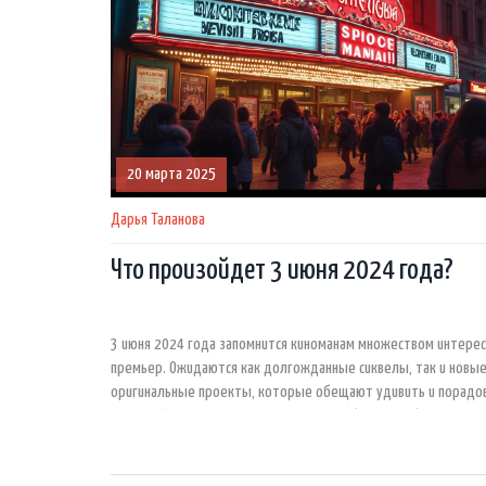
20 марта 2025
Дарья Таланова
Что произойдет 3 июня 2024 года?
3 июня 2024 года запомнится киноманам множеством интере
премьер. Ожидаются как долгожданные сиквелы, так и новы
оригинальные проекты, которые обещают удивить и порадо
зрителей. Эта статья подскажет, какие фильмы обязательно
отметить в календаре, чтобы не пропустить их выход. Откр
себя будущее кино и поделитесь ожиданиями с друзьями. Ин