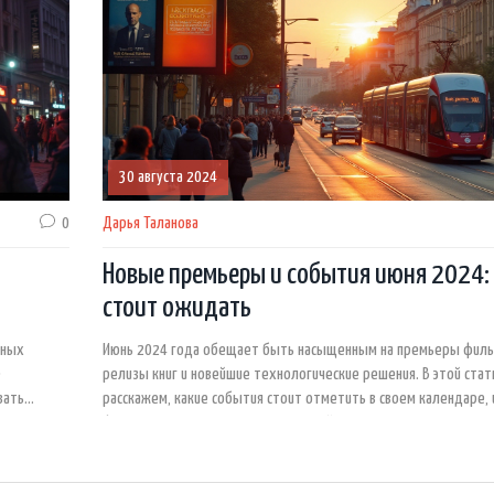
30 августа 2024
0
Дарья Таланова
Новые премьеры и события июня 2024:
стоит ожидать
сных
Июнь 2024 года обещает быть насыщенным на премьеры филь
е
релизы книг и новейшие технологические решения. В этой ста
вать
расскажем, какие события стоит отметить в своем календаре, 
 стоит
фильмы и книги стоит ожидать. Узнайте, что нового приготови
ойте для
месяц лета!
тересные