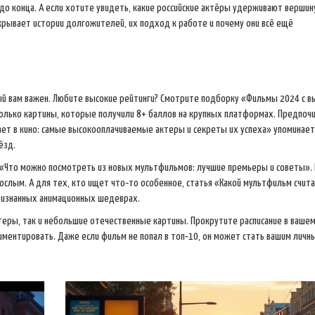
о конца. А если хотите увидеть, какие российские актёры удерживают вершин
скрывает истории долгожителей, их подход к работе и почему они всё ещё
ый вам важен. Любите высокие рейтинги? Смотрите подборку «Фильмы 2024 с в
только картины, которые получили 8+ баллов на крупных платформах. Предпоч
ает в кино: самые высокооплачиваемые актеры и секреты их успеха» упоминает
ёзд.
в «Что можно посмотреть из новых мультфильмов: лучшие премьеры и советы». 
слым. А для тех, кто ищет что‑то особенное, статья «Какой мультфильм счит
признанных анимационных шедеврах.
еры, так и небольшие отечественные картины. Прокрутите расписание в ваше
иментировать. Даже если фильм не попал в топ‑10, он может стать вашим личн