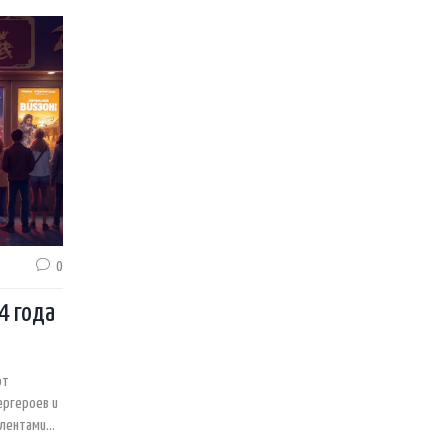
0
4 года
от
ергероев и
 лентами