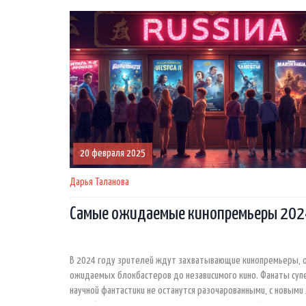
20 февраля 2025
Дарья Таланова
Самые ожидаемые кинопремьеры 202
В 2024 году зрителей ждут захватывающие кинопремьеры, 
ожидаемых блокбастеров до независимого кино. Фанаты суп
научной фантастики не останутся разочарованными, с новыми
от любимых режиссёров. Кроме того, классика найдёт своё