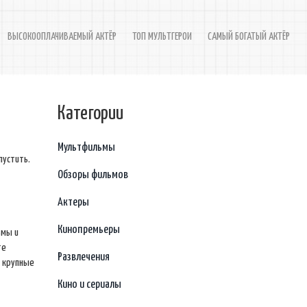
ВЫСОКООПЛАЧИВАЕМЫЙ АКТЁР
ТОП МУЛЬТГЕРОИ
САМЫЙ БОГАТЫЙ АКТЁР
Категории
Мультфильмы
пустить.
Обзоры фильмов
Актеры
Кинопремьеры
ьмы и
те
Развлечения
и крупные
Кино и сериалы