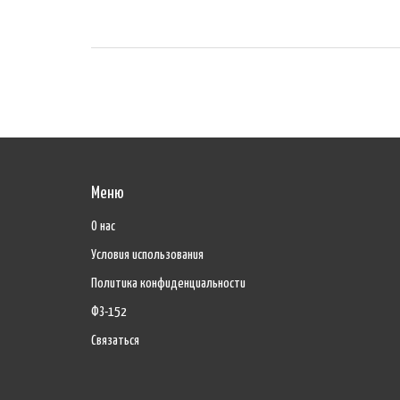
продолжение в долгожданных сиквелах и ремейках. Подгото
киносеансам станет проще благодаря практичным советам и
информации о каждой из премьер, что поможет выбрать сам
интересные для просмотра.
Меню
О нас
Условия использования
Политика конфиденциальности
ФЗ-152
Связаться