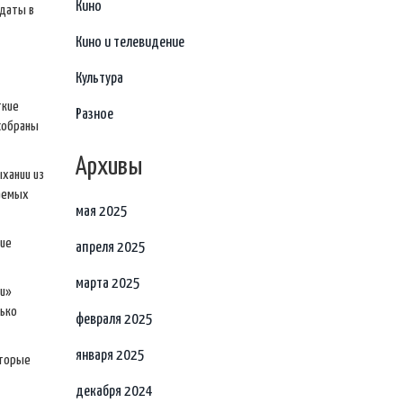
Кино
 даты в
Кино и телевидение
Культура
ткие
Разное
 собраны
Архивы
ыхании из
даемых
мая 2025
шие
апреля 2025
марта 2025
ии»
лько
февраля 2025
января 2025
оторые
декабря 2024