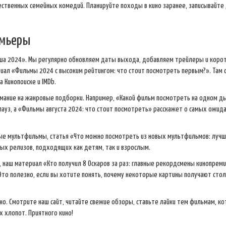
ственных семейных комедий. Планируйте походы в кино заранее, записывайте
емьеры
иша 2024». Мы регулярно обновляем даты выхода, добавляем трейлеры и коро
риал «Фильмы 2024 с высоким рейтингом: что стоит посмотреть первым?». Там
 Кинопоиске и IMDb.
имание на жанровые подборки. Например, «Какой фильм посмотреть на одном д
ауз, а «Фильмы августа 2024: что стоит посмотреть» расскажет о самых ожи
ные мультфильмы, статья «Что можно посмотреть из новых мультфильмов: луч
ых релизов, подходящих как детям, так и взрослым.
 наш материал «Кто получил 8 Оскаров за раз: главные рекордсмены кинопрем
Это полезно, если вы хотите понять, почему некоторые картины получают сто
ино. Смотрите наш сайт, читайте свежие обзоры, ставьте лайки тем фильмам, к
 хлопот. Приятного кино!