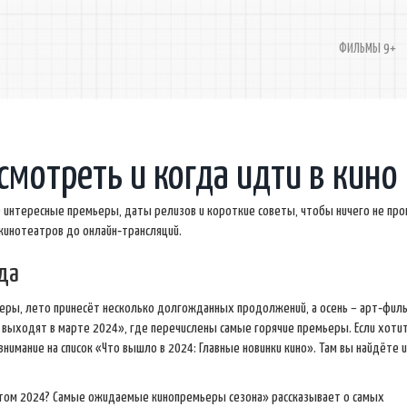
ФИЛЬМЫ 9+
мотреть и когда идти в кино
 интересные премьеры, даты релизов и короткие советы, чтобы ничего не про
х кинотеатров до онлайн‑трансляций.
да
ры, лето принесёт несколько долгожданных продолжений, а осень – арт‑фил
выходят в марте 2024», где перечислены самые горячие премьеры. Если хоти
внимание на список «Что вышло в 2024: Главные новинки кино». Там вы найдёте 
етом 2024? Самые ожидаемые кинопремьеры сезона» рассказывает о самых