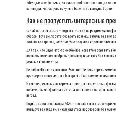
обсуждаемых фильмах, от супергеройских сиквелов до отече
календарь, чтобы успеть купить билеты по выгодной цене.
Как не пропустить интересные пр
Самый простой способ – подписаться на наш раздел «киноаф
обзоры. Если вы любите смотреть новинки, загляните в мате
только те картины, которые уже получили хорошие оценки на
Для тех, кто ищет что‑то особенное, советуем обратить вн
новинок» поможет выбрать динамичную картину без лишних п
релизах в конце лета.
Не забывайте про анимацию. Если хотите посмотреть семей
премьеры и советы» даст быстрый обзор свежих анимационн
И наконец, если вам интересны рекорды и интересные факты,
покажет, какие фильмы и актеры уже вошли в историю кино. 
наград.
Подводя итог, киноафиша 2024 – это ваш навигатор в мире к
планируете увидеть, и наслаждайтесь просмотром без лишних