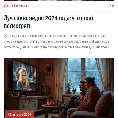
Дарья Таланова
0
Лучшие комедии 2024 года: что стоит
посмотреть
2024 год приносит множество новых комедий, которые обязательно
стоит увидеть. В статье мы рассмотрим самые ожидаемые фильмы, от
острых социальных сатир до легких романтических комедий. Читатель
узнает о сюжете, актерах и создателях, а также получит рекомендации
для более насыщенного просмотра. Эта статья станет вашим гидом по
миру юмористического кино на этот год, предлагая самые свежие отзывы
и интересные факты о новинках.
31 августа 2024