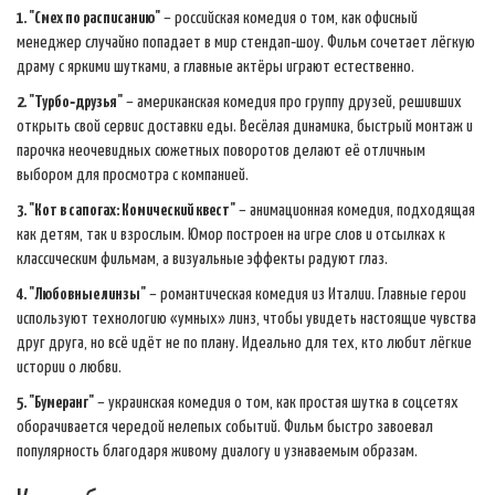
1. "Смех по расписанию"
– российская комедия о том, как офисный
менеджер случайно попадает в мир стендап‑шоу. Фильм сочетает лёгкую
драму с яркими шутками, а главные актёры играют естественно.
2. "Турбо‑друзья"
– американская комедия про группу друзей, решивших
открыть свой сервис доставки еды. Весёлая динамика, быстрый монтаж и
парочка неочевидных сюжетных поворотов делают её отличным
выбором для просмотра с компанией.
3. "Кот в сапогах: Комический квест"
– анимационная комедия, подходящая
как детям, так и взрослым. Юмор построен на игре слов и отсылках к
классическим фильмам, а визуальные эффекты радуют глаз.
4. "Любовные линзы"
– романтическая комедия из Италии. Главные герои
используют технологию «умных» линз, чтобы увидеть настоящие чувства
друг друга, но всё идёт не по плану. Идеально для тех, кто любит лёгкие
истории о любви.
5. "Бумеранг"
– украинская комедия о том, как простая шутка в соцсетях
оборачивается чередой нелепых событий. Фильм быстро завоевал
популярность благодаря живому диалогу и узнаваемым образам.