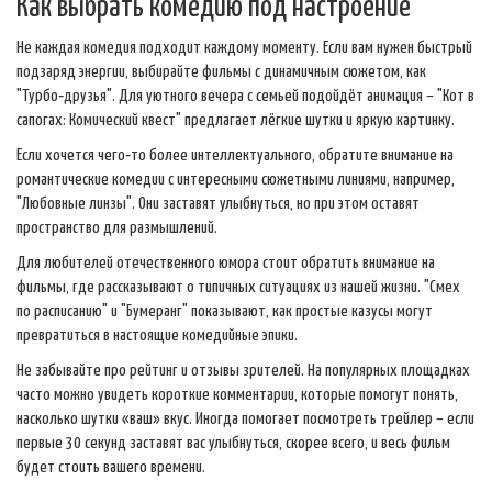
Как выбрать комедию под настроение
Не каждая комедия подходит каждому моменту. Если вам нужен быстрый
подзаряд энергии, выбирайте фильмы с динамичным сюжетом, как
"Турбо‑друзья". Для уютного вечера с семьей подойдёт анимация – "Кот в
сапогах: Комический квест" предлагает лёгкие шутки и яркую картинку.
Если хочется чего‑то более интеллектуального, обратите внимание на
романтические комедии с интересными сюжетными линиями, например,
"Любовные линзы". Они заставят улыбнуться, но при этом оставят
пространство для размышлений.
Для любителей отечественного юмора стоит обратить внимание на
фильмы, где рассказывают о типичных ситуациях из нашей жизни. "Смех
по расписанию" и "Бумеранг" показывают, как простые казусы могут
превратиться в настоящие комедийные эпики.
Не забывайте про рейтинг и отзывы зрителей. На популярных площадках
часто можно увидеть короткие комментарии, которые помогут понять,
насколько шутки «ваш» вкус. Иногда помогает посмотреть трейлер – если
первые 30 секунд заставят вас улыбнуться, скорее всего, и весь фильм
будет стоить вашего времени.