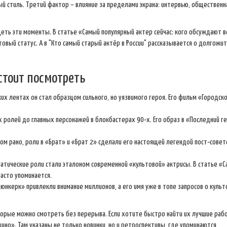
ый стиль. Третий фактор – влияние за пределами экрана: интервью, общественн
еть эти моменты. В статье «Самый популярный актер сейчас: кого обсуждают в
вый статус. А в "Кто самый старый актёр в России" рассказывается о долгожит
 стоит посмотреть
их лентах он стал образцом сильного, но уязвимого героя. Его фильм «Городск
 ролей до главных персонажей в блокбастерах 90‑х. Его образ в «Последний г
ом рано, роли в «Брат» и «Брат 2» сделали его настоящей легендой пост‑совет
матические роли стали эталоном современной «культовой» актрисы. В статье «
часто упоминается.
юнкерк» привлекли внимание миллионов, а его имя уже в топе запросов о куль
торые можно смотреть без перерыва. Если хотите быстро найти их лучшие раб
кино». Там указаны не только новинки, но и ретроспективы, где упоминаются