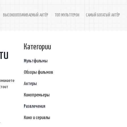
ВЫСОКООПЛАЧИВАЕМЫЙ АКТЁР
ТОП МУЛЬТГЕРОИ
САМЫЙ БОГАТЫЙ АКТЁР
Категории
ти
Мультфильмы
Обзоры фильмов
поминаете
Актеры
стоит
Кинопремьеры
Развлечения
Кино и сериалы
т