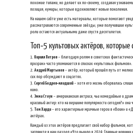
похожие типажи, но делает их по‑своему, создавая узнаваем
позиция, кумиры, которые вдохновляют новые поколения.
На нашем сайте уже есть материалы, которые помогают увид
рассматриваются современные звёзды, уже получившие культо
роли остаются актуальными даже спустя десятилетия.
Топ‑5 культовых актёров, которые
1.
Кирилл Петров
– благодаря ролям в советских фантастическ
призрак» часто упоминается в списках «культовых фильмов».
2.
Андрей Мартынов
– актёр, который прошёл путь от мелких
сих пор обсуждают в соцсетях.
3.
Сергей Бодров‑младший
– хотя его жизнь оборвалась слишк
кино.
4.
Эмма Стоун
– американская актриса, чьи комедийные и дра
красивый актер: кто на вершине популярности сегодня?» она 
5.
Том Харди
– его характерные мрачные герои в «Воин» и «Д
актёрах.
Каждый из этих актёров предлагает свой набор фильмов, ко
загляните в наш раздел «Что вышло в 2024: Главные новинки 