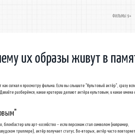
ФИЛЬМЫ 9+
чему их образы живут в памя
 как сигнал к просмотру фильма. Если вы слышите "Культовый актёр", сразу вс
Давайте разберёмся, какие критерии делают актёра культовым, и какие имена 
товым"
о, блокбастер или арт‑хозяйство – если персонаж стал символом (например,
ивудском триллере), актёр получает статус. Во‑вторых, актёр часто повторяе