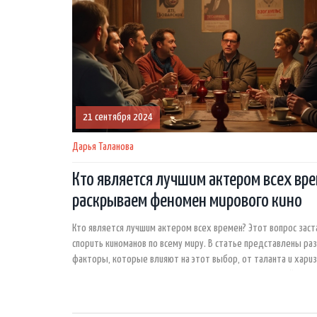
21 сентября 2024
Дарья Таланова
Кто является лучшим актером всех вре
раскрываем феномен мирового кино
Кто является лучшим актером всех времен? Этот вопрос зас
спорить киноманов по всему миру. В статье представлены ра
факторы, которые влияют на этот выбор, от таланта и хари
влияния на киноиндустрию и культурное наследие. Узнайте, к
актеры считаются лучшими и что делает их выдающимися.