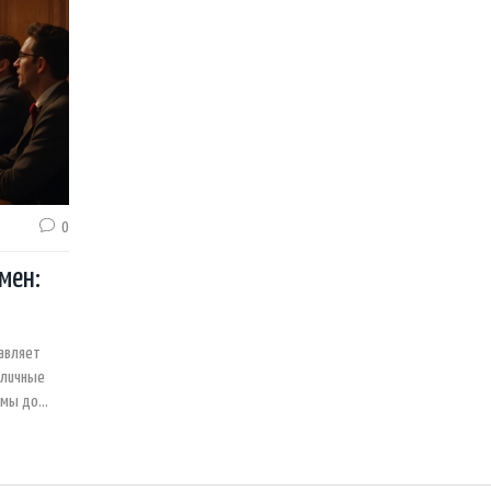
0
мен:
тавляет
зличные
змы до
акие