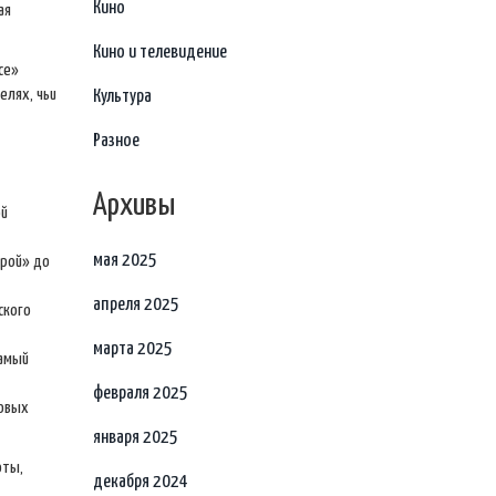
Кино
ая
Кино и телевидение
се»
елях, чьи
Культура
Разное
Архивы
ой
мая 2025
ерой» до
апреля 2025
ского
марта 2025
Самый
февраля 2025
товых
января 2025
оты,
декабря 2024