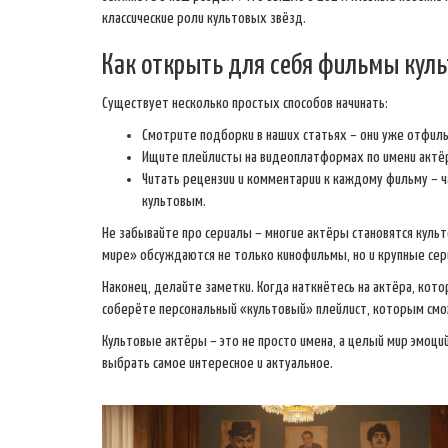
классические роли культовых звёзд.
Как открыть для себя фильмы куль
Существует несколько простых способов начинать:
Смотрите подборки в наших статьях – они уже отфиль
Ищите плейлисты на видеоплатформах по имени актёр
Читать рецензии и комментарии к каждому фильму – ч
культовым.
Не забывайте про сериалы – многие актёры становятся куль
мире» обсуждаются не только кинофильмы, но и крупные се
Наконец, делайте заметки. Когда наткнётесь на актёра, кото
соберёте персональный «культовый» плейлист, которым смо
Культовые актёры – это не просто имена, а целый мир эмоций
выбрать самое интересное и актуальное.