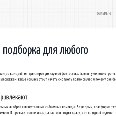
ФИЛЬМЫ 9+
: подборка для любого
рам до комедий, от триллеров до научной фантастики. Если вы уже посмотрели 
ы расскажем, какие новинки стоит начать смотреть прямо сейчас, и почему они б
 привлекают
ильных актёров и качественные съёмочные команды. Во-вторых, платформа те
мени. В-третьих, новые эпизоды часто выходят сразу, а не по одной неделе, т