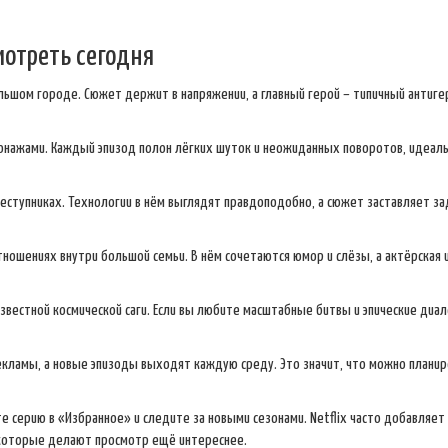
мотреть сегодня
льшом городе. Сюжет держит в напряжении, а главный герой – типичный антиге
онажами. Каждый эпизод полон лёгких шуток и неожиданных поворотов, идеал
еступниках. Технологии в нём выглядят правдоподобно, а сюжет заставляет з
ношениях внутри большой семьи. В нём сочетаются юмор и слёзы, а актёрская 
вестной космической саги. Если вы любите масштабные битвы и эпические диал
екламы, а новые эпизоды выходят каждую среду. Это значит, что можно плани
те серию в «Избранное» и следите за новыми сезонами. Netflix часто добавляет
, которые делают просмотр ещё интереснее.