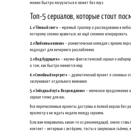
можно быстро погрузиться в сюжет без пауз.
Топ-5 сериалов, которые стоит пос
1. «Тёмный свет»
– мрачный триллер о расследовании в небо
которому сложно нравиться, но ещё сложнее игнорировать.
2. «Любовные линии»
– романтическая комедия с яркими перс
подходит для вечернего расслабления.
3. «Код будущего»
– научно‑фантастический сериал о киберпр
о том, как быстро меняется мир.
4. «Семейный портрет»
– драматический проект о сложных от
заслуживает отдельного внимания.
5. «Звёздный путь: Возрождение»
– эпическое продолжение из
сериал точно для вас.
Все перечисленные проекты доступны в полной версии без р
просмотр и не ждать недели между сериями.
Если вам понравилась какая‑то из рекомендаций, смело ставь
контент – интервью с актёрами, тесты и закулисные съёмки