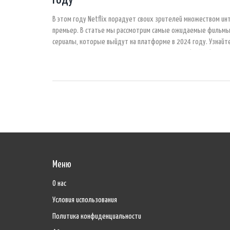
В этом году Netflix порадует своих зрителей множеством и
премьер. В статье мы рассмотрим самые ожидаемые фильмы
сериалы, которые выйдут на платформе в 2024 году. Узнайт
сюжеты, имена актёров и даты выхода. Подробный обзор п
выбрать, что посмотреть в первую очередь.
Меню
О нас
Условия использования
Политика конфиденциальности