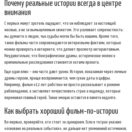
Почему реальные истории всегда в центре
внимания
С первых минут зритель ощущает, что он наблюдает за настоящей
жизнью, а не за вымышленным сюжетом. Это усиливает сопричастность:
вы думаете о людях, чьи судьбы могли бы быть вашими. Кроме того,
такие фильмы часто сопровождаются интересными фактами, которые
можно проверить в интернете, что делает просмотр интерактивным.
Неудивительно, что биографические драмы, исторические эпопеи и
криминальные расследования становятся хитами проката.
Еще один плюс – они часто дают уроки. История, показанная через личные
драмы героев, проще воспринимается, чем сухие даты и цифры.
Например, фильм «12 лет рабства» не просто рассказывает о режиме
рабовладения, а заставляет почувствовать страх и надежду, которые
переживал главный герой. Такие эмоции остаются в памяти надолго.
Как выбрать хороший фильм‑по‑истории
Во-первых, проверяйте, кто стоит за сценарием. Если в титрах указано
«основано на реальных событиях», но дальше нет упоминаний источников,