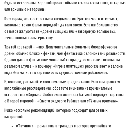
будьте осторожны. Хороший проект обычно ссылается на книги, интервью
или архивные материалы.
Во-вторых, смотрите отзывы специалистов. Критики часто отмечают,
насколько точно фильм передаёт детали эпохи. Если же большинство
отзывов жалуются на «драматизацию» или «заведомую вольность»,
лучше поискать альтернативу.
Третий критерий – жанр. Документальные фильмы и биографические
драмы обычно ближе к фактам, чем фантастика с элементами реальности.
Однако даже в фантастике можно найти правду, если сюжет основан на
реальном случае – к примеру, «Игра в имитацию» рассказывает о взломе
кода Энигма, хотя в картине есть художественные добавления.
И, конечно, учитывайте свои вкусовые предпочтения. Если вам нравятся
напряжённые расследования, обратите внимание на криминальные
истории типа «Зодиак». Любителям эпических баталий подойдут картины
о Второй мировой – «Спасти рядового Райана» или «Тёмные времена».
Ниже несколько рекомендаций, которые подходят для разных
настроений:
«Титаник»
– романтика и трагедия в истории крупнейшего