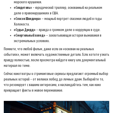
морского крушения.
«Свидетель»
– юридический триллер, основанный на реальном
деле о правонарушениях в США.
«Список Шиндлера
» – мощный портрет спасения людей в годы
Холокоста.
«Судья Дредд»
– правда о громком деле о коррупции в суде.
«Смертельный холод»
– захватывающая история выживания в
экстремальных условиях.
Помните, что любой фильм, даже если он «основан на реальных
событиях», может включать художественные детали. Если хотите узнать
правду полностью, после просмотра найдите книгу или документальный
материал по теме.
Сейчас кинотеатры и стриминговые сервисы предлагают огромный выбор
реальных историй – от великих побед до личных драм. Выбирайте то,
что резонирует с вашими интересами, и наслаждайтесь тем, как кино
превращает факты в живое переживание.