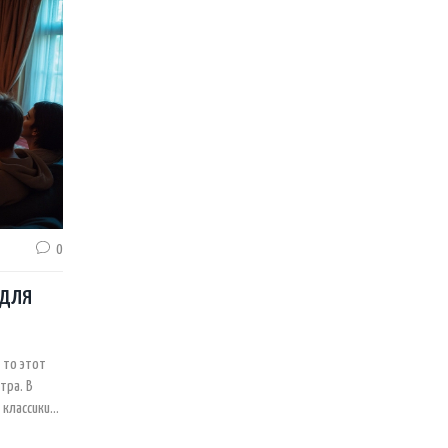
ьмов.
пропустите шанс найти идеальный фильм для просмотра в круг
или друзей.
0
 для
 то этот
тра. В
 классики
 советы по