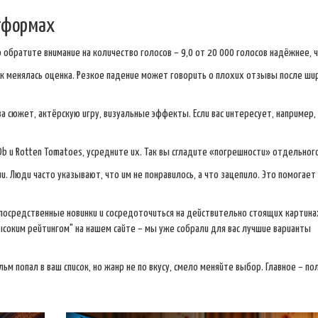
атформах
 обратите внимание на количество голосов – 9,0 от 20 000 голосов надёжнее, ч
к менялась оценка. Резкое падение может говорить о плохих отзывы после ши
а сюжет, актёрскую игру, визуальные эффекты. Если вас интересует, например,
Db и Rotten Tomatoes, усредните их. Так вы сгладите «погрешности» отдельного
и. Люди часто указывают, что им не понравилось, а что зацепило. Это помогает
осредственные новинки и сосредоточиться на действительно стоящих картинах
ысоким рейтингом" на нашем сайте – мы уже собрали для вас лучшие варианты
ьм попал в ваш список, но жанр не по вкусу, смело меняйте выбор. Главное – по