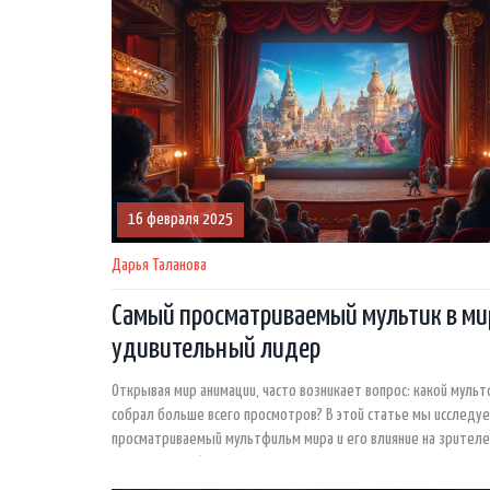
16 февраля 2025
Дарья Таланова
Самый просматриваемый мультик в ми
удивительный лидер
Открывая мир анимации, часто возникает вопрос: какой муль
собрал больше всего просмотров? В этой статье мы исследу
просматриваемый мультфильм мира и его влияние на зрителе
узнаем, чем обуславливается его популярность и какие инте
факты связаны с этой анимацией. Чтобы ответить на эти вопр