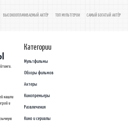
ВЫСОКООПЛАЧИВАЕМЫЙ АКТЁР
ТОП МУЛЬТГЕРОИ
САМЫЙ БОГАТЫЙ АКТЁР
Категории
ы
Мультфильмы
йтинги.
Обзоры фильмов
Актеры
Кинопремьеры
ей нашли
игрой и
Развлечения
Кино и сериалы
язычную