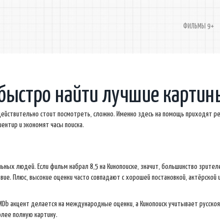
ФИЛЬМЫ 9+
 быстро найти лучшие картин
 действительно стоит посмотреть, сложно. Именно здесь на помощь приходят ре
ентир и экономят часы поиска.
альных людей. Если фильм набрал 8,5 на Кинопоиске, значит, большинство зрител
твие. Плюс, высокие оценки часто совпадают с хорошей постановкой, актёрской 
 IMDb акцент делается на международные оценки, а Кинопоиск учитывает русско
олее полную картину.