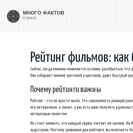
Рейтинг фильмов: как
Сейчас, когда новинок появляется сотнями, разобраться, что
Они собирают мнения зрителей и критиков, дают быстрый ори
Почему рейтинги важны
Рейтинг – это не просто число. Это совокупность реакций ре
его интересным, а значит, у вас есть шанс получить удовольс
интересным сюжетом.
Но стоит помнить, что каждый сервис считает по‑своему. На
аудиторию. Поэтому сравнивая два рейтинга, вы получаете б