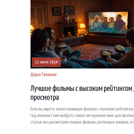
погрузимся в увлекательный мир самых известных мультфил
11 июля 2024
Дарья Таланова
Лучшие фильмы с высоким рейтингом
просмотра
Если вы ищете захватывающие фильмы с высоким рейтингом,
гид поможет вам выбрать самое интересное кино для просмо
статье мы рассмотрим лучшие фильмы различных жанров, от
до новинок, и предложим вам интересные факты и полезные