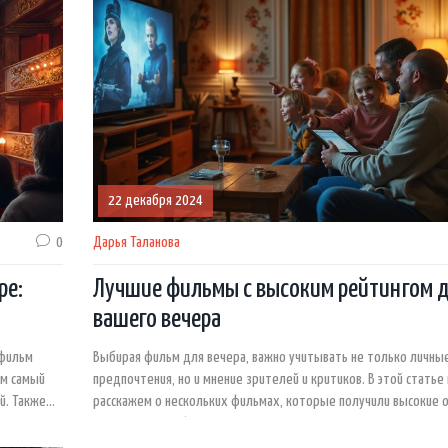
22 декабря 2024
0
Дарья Таланова
ре:
Лучшие фильмы с высоким рейтингом 
вашего вечера
тфильм
Выбирая фильм для вечера, важно учитывать не только личны
ем самый
предпочтения, но и мнение зрителей и критиков. В этой статье
й. Также
расскажем о нескольких фильмах, которые получили высокие о
ресные
известных платформах и заслуживают вашего внимания. Вы уз
осы,
какие картины впечатлили аудиторию в этом году и почему. Не