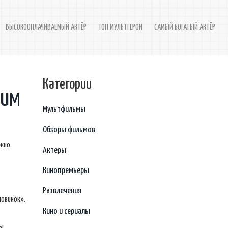
ВЫСОКООПЛАЧИВАЕМЫЙ АКТЁР
ТОП МУЛЬТГЕРОИ
САМЫЙ БОГАТЫЙ АКТЁР
Категории
шим
Мультфильмы
Обзоры фильмов
ужно
Актеры
Кинопремьеры
Развлечения
новинок».
Кино и сериалы
ы,