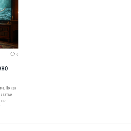
0
жно
а. Но как
 статье
 вас
йдется