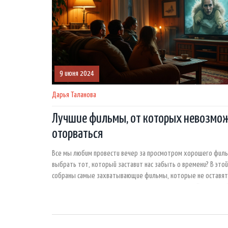
9 июня 2024
Дарья Таланова
Лучшие фильмы, от которых невозмо
оторваться
Все мы любим провести вечер за просмотром хорошего фильм
выбрать тот, который заставит нас забыть о времени? В этой
собраны самые захватывающие фильмы, которые не оставят
равнодушными. Независимо от ваших предпочтений, здесь на
что-то по душе каждому.