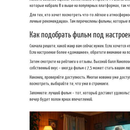
которые набрали 8 и выше на популярных платформах, так ч
Для тех, кто хочет посмотреть что‑то лёгкое и атмосферно
личные рекомендации». Там перечислены фильмы, которые п
Как подобрать фильм под настрое
Сначала решите, какой жанр вам сейчас нужен. Если хочется 
Если настроение более «домашнее», обратите внимание на 
Затем смотрите на рейтинги и отзывы. Высокий балл Кинопоис
собственный вкус – иногда фильм с 7,5 может стать вашим л
Наконец, проверяйте доступность. Многие новинки уже досту
посмотреть, выбирайте те, что уже в стриминге.
Запомните: лучший фильм – тот, который доставит удовольс
вечер будет полон ярких впечатлений.