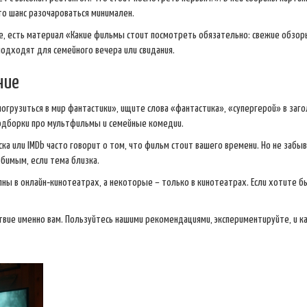
то шанс разочароваться минимален.
е, есть материал «Какие фильмы стоит посмотреть обязательно: свежие обзор
одходят для семейного вечера или свидания.
ние
«погрузиться в мир фантастики», ищите слова «фантастика», «супергерой» в заго
подборки про мультфильмы и семейные комедии.
ка или IMDb часто говорит о том, что фильм стоит вашего времени. Но не забы
юбимым, если тема близка.
пны в онлайн‑кинотеатрах, а некоторые – только в кинотеатрах. Если хотите б
твие именно вам. Пользуйтесь нашими рекомендациями, экспериментируйте, и 