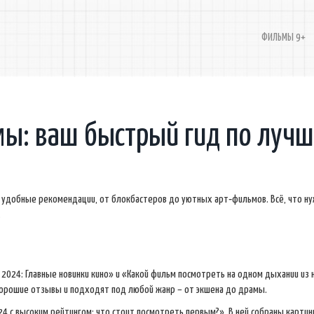
ФИЛЬМЫ 9+
ы: ваш быстрый гид по луч
е удобные рекомендации, от блокбастеров до уютных арт‑фильмов. Всё, что н
.
в 2024: Главные новинки кино» и «Какой фильм посмотреть на одном дыхании из 
орошие отзывы и подходят под любой жанр – от экшена до драмы.
 с высоким рейтингом: что стоит посмотреть первым?». В ней собраны картин