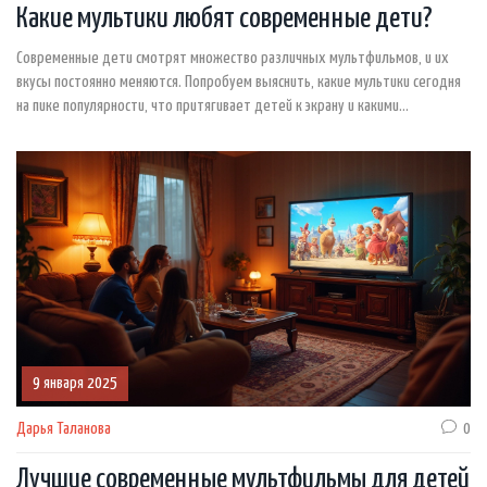
Какие мультики любят современные дети?
Современные дети смотрят множество различных мультфильмов, и их
вкусы постоянно меняются. Попробуем выяснить, какие мультики сегодня
на пике популярности, что притягивает детей к экрану и какими
хитростями можно воспользоваться, чтобы найти идеальные
мультфильмы для своих детей. Исследования показывают, что ключ к
успеху современных мультфильмов заключается в ярких персонажах,
захватывающем сюжете и актуальных темах.
9 января 2025
Дарья Таланова
0
Лучшие современные мультфильмы для детей