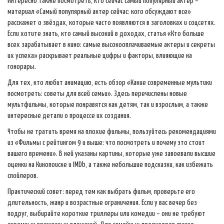
Интересно также посмотреть, кто сейчас самый популярный актёр –
материал «Самый популярный актер сейчас: кого обсуждают все»
расскажет о звёздах, которые часто появляются в заголовках и соцсетях.
Если хотите знать, кто самый высокий в доходах, статья «Кто больше
всех зарабатывает в кино: самые высокооплачиваемые актеры и секреты
их успеха» раскрывает реальные цифры и факторы, влияющие на
гонорары.
Для тех, кто любит анимацию, есть обзор «Какие современные мультики
посмотреть: советы для всей семьи». Здесь перечислены новые
мультфильмы, которые понравятся как детям, так и взрослым, а также
интересные детали о процессе их создания.
Чтобы не тратить время на плохие фильмы, пользуйтесь рекомендациями
из «Фильмы с рейтингом 9 и выше: что посмотреть и почему это стоит
вашего времени». В ней указаны картины, которые уже завоевали высшие
оценки на Кинопоиске и IMDb, а также небольшие подсказки, как избежать
спойлеров.
Практический совет: перед тем как выбрать фильм, проверьте его
длительность, жанр и возрастные ограничения. Если у вас вечер без
подруг, выбирайте короткие триллеры или комедии – они не требуют