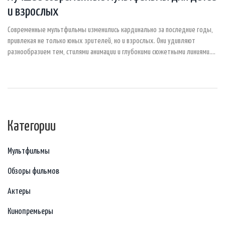
и взрослых
Современные мультфильмы изменились кардинально за последние годы,
привлекая не только юных зрителей, но и взрослых. Они удивляют
разнообразием тем, стилями анимации и глубокими сюжетными линиями.
Статья предлагает обзор самых актуальных анимационных проектов,
которые стоит посмотреть в 2025 году. Здесь найдутся мультфильмы
для разных возрастов и предпочтений, включая те, что уже стали
классикой нового времени.
Категории
Мультфильмы
Обзоры фильмов
Актеры
Кинопремьеры