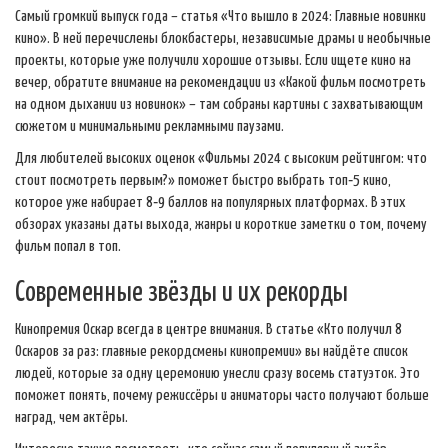
Самый громкий выпуск года – статья «Что вышло в 2024: Главные новинки
кино». В ней перечислены блокбастеры, независимые драмы и необычные
проекты, которые уже получили хорошие отзывы. Если ищете кино на
вечер, обратите внимание на рекомендации из «Какой фильм посмотреть
на одном дыхании из новинок» – там собраны картины с захватывающим
сюжетом и минимальными рекламными паузами.
Для любителей высоких оценок «Фильмы 2024 с высоким рейтингом: что
стоит посмотреть первым?» поможет быстро выбрать топ‑5 кино,
которое уже набирает 8‑9 баллов на популярных платформах. В этих
обзорах указаны даты выхода, жанры и короткие заметки о том, почему
фильм попал в топ.
Современные звёзды и их рекорды
Кинопремия Оскар всегда в центре внимания. В статье «Кто получил 8
Оскаров за раз: главные рекордсмены кинопремии» вы найдёте список
людей, которые за одну церемонию унесли сразу восемь статуэток. Это
поможет понять, почему режиссёры и аниматоры часто получают больше
наград, чем актёры.