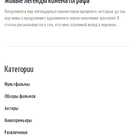
живые легенды кинематографа
Погрузимся в мир легендарных киноактеров прошлого, которые до сих
пор живы и продолжают вдохновлять новое поколение зрителей. В
статье рассказывается о тех, кто внес огромный вклад в мировое
киноискусство, и чья жизнь по-прежнему полна энергии и творчества. Мы
узнаем об их текущих проектах, значимых достижениях и интересных
фактах из биографии. Эти актеры — настоящие символы своей эпохи,
которые продолжают быть источником вдохновения для многих.
Узнайте, как живет и чем занимается каждая легенда сегодня.
Категории
Мультфильмы
Обзоры фильмов
Актеры
Кинопремьеры
Развлечения