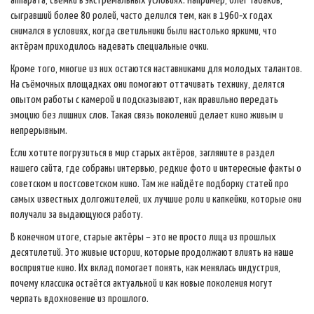
аппарата, съемки в экстремальных условиях. Например, Олег Табаков,
сыгравший более 80 ролей, часто делился тем, как в 1960‑х годах
снимался в условиях, когда светильники были настолько яркими, что
актёрам приходилось надевать специальные очки.
Кроме того, многие из них остаются наставниками для молодых талантов.
На съёмочных площадках они помогают оттачивать технику, делятся
опытом работы с камерой и подсказывают, как правильно передать
эмоцию без лишних слов. Такая связь поколений делает кино живым и
непрерывным.
Если хотите погрузиться в мир старых актёров, загляните в раздел
нашего сайта, где собраны интервью, редкие фото и интересные факты о
советском и постсоветском кино. Там же найдёте подборку статей про
самых известных долгожителей, их лучшие роли и капкейки, которые они
получали за выдающуюся работу.
В конечном итоге, старые актёры – это не просто лица из прошлых
десятилетий. Это живые истории, которые продолжают влиять на наше
восприятие кино. Их вклад помогает понять, как менялась индустрия,
почему классика остаётся актуальной и как новые поколения могут
черпать вдохновение из прошлого.