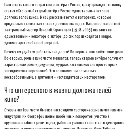
Если искать самого возрастного актёра в России, сразу приходит в голову
статья «Кто самый старый актёр в России: удивительные истории
долгожителей кино». В ней рассказывается о ветеранах, которые
продолжают сниматься в своих девяностих годах. Например, известный
театральный мастер Николай Караченцов (1918‑2005) оказался не
единственным – некоторые актёры до сих пор находятся в кадре,
удивляя зрителей своей энергией.
Почему им удаётся работать так долго? Во-первых, они любят свое дело.
Во‑вторых, роль в кино часто меняется: теперь старые актёры получают
характерные роли «дедушек», мудрых наставников или просто ярких
эпизодических персонажей. Это позволяет им оставаться
востребованными, а зрителям – наслаждаться их мастерством.
Что интересного в жизни долгожителей
кино?
Старые актёры часто бывают настоящими «историческими памятниками»
индустрии. Их биографии полны необычных поворотов: участие в
крупномасштабных репетициях, работа в условиях советского цензурного