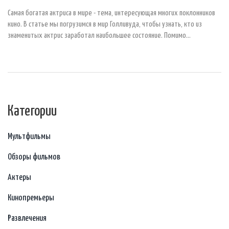
Самая богатая актриса в мире - тема, интересующая многих поклонников
кино. В статье мы погрузимся в мир Голливуда, чтобы узнать, кто из
знаменитых актрис заработал наибольшее состояние. Помимо
обсуждения состояния актрис, мы также рассмотрим их карьерные
достижения, знаковые роли и секреты их успеха. Эти женщины
вдохновляют и мотивируют своей работой и преданностью профессии.
Присоединяйтесь к нам, чтобы открыть тайны их финансового
благополучия.
Категории
Мультфильмы
Обзоры фильмов
Актеры
Кинопремьеры
Развлечения