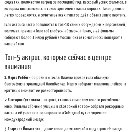
соцсетях, количество наград за последний год, кассовый успех фильмов, в
которых они снимались, и голос зрителей в наших опросах. Такие данные
легко проверяются, а сочетание всех пунктов даёт объективную картину.
Если актриса часто появляется в топ‑10 самых обсуждаемых персонажей,
получает премии «Золотой глобус», «Оскар», «Ника», а её фильмы
собирают более 1 млрд рублей в России, она автоматически попадает в
наш рейтинг.
Топ‑5 актрис, которые сейчас в центре
внимания
1. Марго Робби
– её роль в «Тесла: Пламя» превратила обычную
биографию в зрелищный блокбастер. Марго набирает миллионы лайков, а
критики отмечают её разносторонность.
2. Виктория Султанова
– актриса, ставшая символом нового российского
кино. Фильмы «Тёмные улицы» и «Северный ветер» собрали рекордные
кассы, а её участие в телепроекте «Звёздный путь» укрепило
международный имидж.
3. Скарлетт Йоханссон
– даже после десятилетий в индустрии её имидж