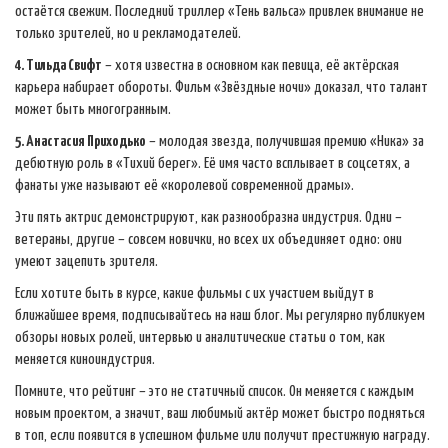
остаётся свежим. Последний триллер «Тень вальса» привлек внимание не
только зрителей, но и рекламодателей.
4. Тильда Свифт
– хотя известна в основном как певица, её актёрская
карьера набирает обороты. Фильм «Звёздные ночи» доказал, что талант
может быть многогранным.
5. Анастасия Приходько
– молодая звезда, получившая премию «Ника» за
дебютную роль в «Тихий берег». Её имя часто всплывает в соцсетях, а
фанаты уже называют её «королевой современной драмы».
Эти пять актрис демонстрируют, как разнообразна индустрия. Одни –
ветераны, другие – совсем новички, но всех их объединяет одно: они
умеют зацепить зрителя.
Если хотите быть в курсе, какие фильмы с их участием выйдут в
ближайшее время, подписывайтесь на наш блог. Мы регулярно публикуем
обзоры новых ролей, интервью и аналитические статьи о том, как
меняется киноиндустрия.
Помните, что рейтинг – это не статичный список. Он меняется с каждым
новым проектом, а значит, ваш любимый актёр может быстро подняться
в топ, если появится в успешном фильме или получит престижную награду.