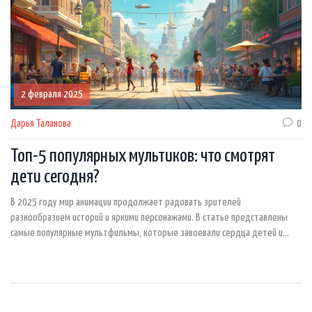
2 февраля 2025
Дарья Таланова
0
Топ-5 популярных мультиков: что смотрят
дети сегодня?
В 2025 году мир анимации продолжает радовать зрителей
разнообразием историй и яркими персонажами. В статье представлены
самые популярные мультфильмы, которые завоевали сердца детей и
взрослых. Узнайте о новых тенденциях и посмотрите на забавных героев,
которые стали любимчиками семей. Путешествуйте по миру современной
анимации с нами!