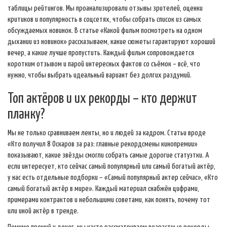
таблицы рейтингов. Мы проанализировали отзывы зрителей, оценки
критиков и популярность в соцсетях, чтобы собрать список из самых
обсуждаемых новинок. В статье «Какой фильм посмотреть на одном
дыхании из новинок» рассказываем, какие сюжеты гарантируют хороший
вечер, а какие лучше пропустить. Каждый фильм сопровождается
коротким отзывом и парой интересных фактов со съёмок – всё, что
нужно, чтобы выбрать идеальный вариант без долгих раздумий.
Топ актёров и их рекорды – кто держит
планку?
Мы не только сравниваем ленты, но и людей за кадром. Статьи вроде
«Кто получил 8 Оскаров за раз: главные рекордсмены кинопремии»
показывают, какие звёзды смогли собрать самые дорогие статуэтки. А
если интересует, кто сейчас самый популярный или самый богатый актёр,
у нас есть отдельные подборки – «Самый популярный актер сейчас», «Кто
самый богатый актёр в мире». Каждый материал снабжён цифрами,
примерами контрактов и небольшими советами, как понять, почему тот
или иной актёр в тренде.