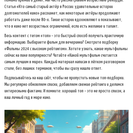
Помимо премий и денег, мы часто рассматриваем возрастные рекорды.
Статья «Кто самый старый актёр в России: удивительные истории
долгожителей кино» расскажет, как некоторые актёры продолжают
работать даже после 80‑х. Такие истории вдохновляют и показывают,
что в кино нет возрастных ограничений, если есть желание и талант.
Весь контент с тегом «топ» – это быстрый способ получить практичную
информацию. Выбираете фильм для вечеринки? Смотрите подборку
«Фильмы 2024 с высоким рейтингом». Хотите узнать, какие мультфильмы
сейчас на пике популярности? Читайте «Какой мультфильм считается
самым лучшим в мире». Каждый материал написан в лёгком разговорном
стиле, без лишних терминов, чтобы вы сразу нашли ответ.
Подписывайтесь на наш сайт, чтобы не пропустить новые топ‑подборки.
Мы регулярно обновляем списки, добавляем свежие рейтинги и делимся
интересными фактами. И помните: хороший топ – это не просто список, а
ваш личный гид в мире кино.