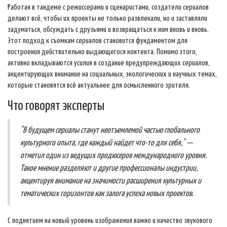
Работая в тандеме с режиссерами и сценаристами, создатели сериалов
делают всё, чтобы их проекты не только развлекали, но и заставляли
задуматься, обсуждать с друзьями и возвращаться к ним вновь и вновь.
Этот подход к съемкам сериалов становится фундаментом для
построения действительно выдающегося контента. Помимо этого,
активно вкладываются усилия в создание предупреждающих сериалов,
акцентирующих внимание на социальных, экологических и научных темах,
которые становятся всё актуальнее для осмысленного зрителя.
Что говорят эксперты
"В будущем сериалы станут неотъемлемой частью глобального
культурного опыта, где каждый найдет что-то для себя," —
отметил один из ведущих продюсеров международного уровня.
Такое мнение разделяют и другие профессионалы индустрии,
акцентируя внимание на значимости расширения культурных и
тематических горизонтов как залога успеха новых проектов.
С поднятием на новый уровень изображения важно и качество звукового