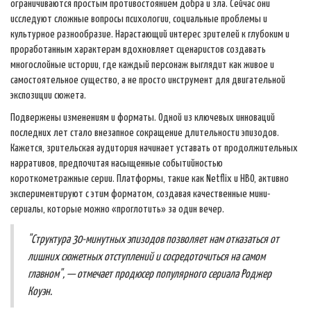
ограничиваются простым противостоянием добра и зла. Сейчас они
исследуют сложные вопросы психологии, социальные проблемы и
культурное разнообразие. Нарастающий интерес зрителей к глубоким и
проработанным характерам вдохновляет сценаристов создавать
многослойные истории, где каждый персонаж выглядит как живое и
самостоятельное существо, а не просто инструмент для двигательной
экспозиции сюжета.
Подвержены изменениям и форматы. Одной из ключевых инноваций
последних лет стало внезапное сокращение длительности эпизодов.
Кажется, зрительская аудитория начинает уставать от продолжительных
нарративов, предпочитая насыщенные событийностью
короткометражные серии. Платформы, такие как Netflix и HBO, активно
экспериментируют с этим форматом, создавая качественные мини-
сериалы, которые можно «проглотить» за один вечер.
"Структура 30-минутных эпизодов позволяет нам отказаться от
лишних сюжетных отступлений и сосредоточиться на самом
главном", — отмечает продюсер популярного сериала Роджер
Коуэн.