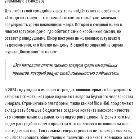
уникальную атмосферу.
Для любителей комедийных шоу тоже найдётся нечто особенное.
«Соседи по этажу» — это свежий ситком, который уже завоевал
популярность среди поклонников жанра. История о смешной жизни в
многоквартирном доме, где обитают самые необычные соседи, не
оставит равнодушными. Юмор построен на жизненных ситуациях и
недопонимании, что близко каждому. В одной из рецензий на сериал
журнал „Киномания“ отметил:
«Это настоящее глоток свежего воздуха среди комедийных
проектов, который радует своей искренностью и лёгкостью».
В 2024 году видны изменения в трендах
новинки сериалов
. Популярность
набирают сюжеты, которые поднимают вопросы будущего человечества
и морали. Стриминговые платформы, такие как Netflix и HBO, продолжают
вкладывать большие бюджеты в создание контента высокого качества,
что положительно сказывается на индустрии в целом. На фоне этого мы
видим растущий интерес к проектам о технологиях и их влиянии на наш
повседневный мир.
Топ сериалы
теперь стремятся не только развлекать,
но и провоцировать общественную дискуссию. Кто знает, возможно, одна