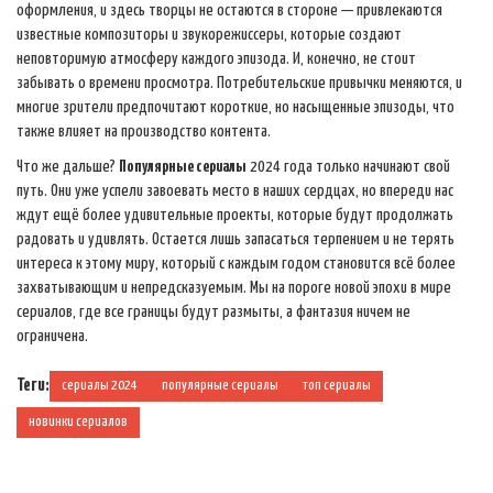
оформления, и здесь творцы не остаются в стороне — привлекаются
известные композиторы и звукорежиссеры, которые создают
неповторимую атмосферу каждого эпизода. И, конечно, не стоит
забывать о времени просмотра. Потребительские привычки меняются, и
многие зрители предпочитают короткие, но насыщенные эпизоды, что
также влияет на производство контента.
Что же дальше?
Популярные сериалы
2024 года только начинают свой
путь. Они уже успели завоевать место в наших сердцах, но впереди нас
ждут ещё более удивительные проекты, которые будут продолжать
радовать и удивлять. Остается лишь запасаться терпением и не терять
интереса к этому миру, который с каждым годом становится всё более
захватывающим и непредсказуемым. Мы на пороге новой эпохи в мире
сериалов, где все границы будут размыты, а фантазия ничем не
ограничена.
Теги:
сериалы 2024
популярные сериалы
топ сериалы
новинки сериалов