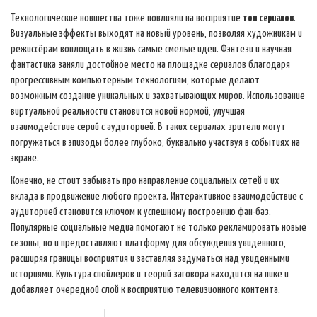
Технологические новшества тоже повлияли на восприятие
топ сериалов
.
Визуальные эффекты выходят на новый уровень, позволяя художникам и
режиссёрам воплощать в жизнь самые смелые идеи. Фэнтези и научная
фантастика заняли достойное место на площадке сериалов благодаря
прогрессивным компьютерным технологиям, которые делают
возможным создание уникальных и захватывающих миров. Использование
виртуальной реальности становится новой нормой, улучшая
взаимодействие серий с аудиторией. В таких сериалах зрители могут
погружаться в эпизоды более глубоко, буквально участвуя в событиях на
экране.
Конечно, не стоит забывать про направление социальных сетей и их
вклада в продвижение любого проекта. Интерактивное взаимодействие с
аудиторией становится ключом к успешному построению фан-баз.
Популярные социальные медиа помогают не только рекламировать новые
сезоны, но и предоставляют платформу для обсуждения увиденного,
расширяя границы восприятия и заставляя задуматься над увиденными
историями. Культура спойлеров и теорий заговора находится на пике и
добавляет очередной слой к восприятию телевизионного контента.