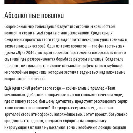
Абсолютные новинки
Современный мир телевидения балует нас огромным количеством
новинок, и
сериалы 2024
года не стали исключением. Среди самых
ожидаемых проектов этого года выделяются несколько удивительных и
захватывающих историй. Один из таких проектов — это фантастическая
драма «Луна 2049», которая переносит зрителей на поверхность нашего
спутника, где разворачивается борьба за ресурсы и влияние. Создатели
обещают не только потрясающие визуальные эффекты, но и глубокие,
многослойные персонажи, которые заставят задуматься над ключевыми
вопросами человечества.
Ещё один яркий дебют этого года — криминальный триллер «Тени
мегаполиса». Действие разворачивается в постапокалиптическом мире,
где главному герою, бывшему детективу, предстоит расследовать серию
таинственных исчезновений.
Популярные сериалы
всегда цепляли
зрителей своей атмосферной напряжённостью, и этот проект, безусловно,
продолжает традицию, предлагая сюрпризы на каждом шагу.
Интригующая заглавная музыкальная тема и необычные локации создали