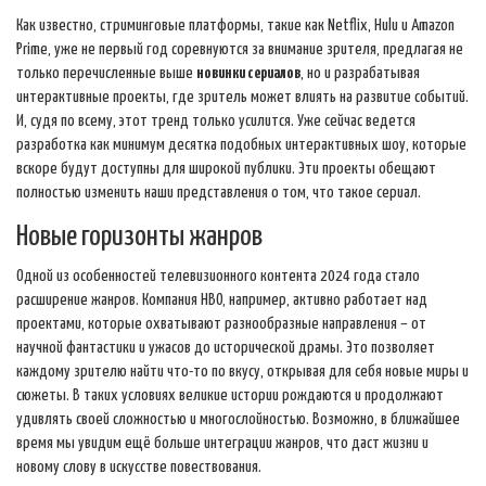
Как известно, стриминговые платформы, такие как Netflix, Hulu и Amazon
Prime, уже не первый год соревнуются за внимание зрителя, предлагая не
только перечисленные выше
новинки сериалов
, но и разрабатывая
интерактивные проекты, где зритель может влиять на развитие событий.
И, судя по всему, этот тренд только усилится. Уже сейчас ведется
разработка как минимум десятка подобных интерактивных шоу, которые
вскоре будут доступны для широкой публики. Эти проекты обещают
полностью изменить наши представления о том, что такое сериал.
Новые горизонты жанров
Одной из особенностей телевизионного контента 2024 года стало
расширение жанров. Компания HBO, например, активно работает над
проектами, которые охватывают разнообразные направления – от
научной фантастики и ужасов до исторической драмы. Это позволяет
каждому зрителю найти что-то по вкусу, открывая для себя новые миры и
сюжеты. В таких условиях великие истории рождаются и продолжают
удивлять своей сложностью и многослойностью. Возможно, в ближайшее
время мы увидим ещё больше интеграции жанров, что даст жизни и
новому слову в искусстве повествования.