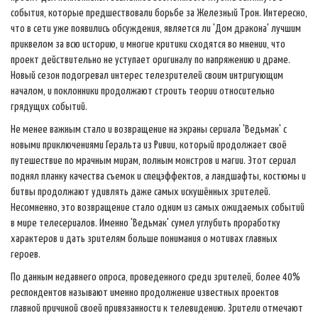
события, которые предшествовали борьбе за Железный Трон. Интересно,
что в сети уже появились обсуждения, является ли 'Дом дракона' лучшим
приквелом за всю историю, и многие критики сходятся во мнении, что
проект действительно не уступает оригиналу по напряжению и драме.
Новый сезон подогревал интерес телезрителей своим интригующим
началом, и поклонники продолжают строить теории относительно
грядущих событий.
Не менее важным стало и возвращение на экраны сериала 'Ведьмак' с
новыми приключениями Геральта из Ривии, который продолжает своё
путешествие по мрачным мирам, полным монстров и магии. Этот сериал
поднял планку качества съемок и спецэффектов, а ландшафты, костюмы и
битвы продолжают удивлять даже самых искушённых зрителей.
Несомненно, это возвращение стало одним из самых ожидаемых событий
в мире телесериалов. Именно 'Ведьмак' сумел углубить проработку
характеров и дать зрителям больше понимания о мотивах главных
героев.
По данным недавнего опроса, проведенного среди зрителей, более 40%
респондентов называют именно продолжение известных проектов
главной причиной своей привязанности к телевидению. Зрители отмечают