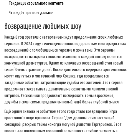
Тенденции сериального контента
Что ждёт зрителя дальше
Возвращение любимых шоу
Каждый год зрители с нетерпением ждут продолжения своих любимых
сериалов. В 2024 году телевидение вновь подарило нам многорадостных
воссоединений с полюбившимися героями и сюжетами. Эти сериалы
возвращаются на экраны с новыми сезонами, и каждый эпизод является
жемчужиной драматургии. Одним из ключевых возвращений стал новый
сезон 'Очень странные дела'. После длительного перерыва зрители вновь
могут окунуться в мистический мир Хокинса, где продолжаются
загадочные события, затрагивающие судьбы его жителей. Этот сериал
продолжает захватывать динамичными сюжетными линиями и новой
интригой. Рассказчики продолжают исследовать темы взросления,
дружбы и силы семьи, придавая им новый, ещё более глубокий смысл.
Ещё одним знаковым событием этого года стало возвращение 'Игра
престолов' в виде приквела. Сериал 'Дом дракона' стал настоящей
сенсацией, раскрыв тайны некогда могучей династии Таргариенов. Этот
проект дал поклонникам вселенной возможность глубже заглянуть в