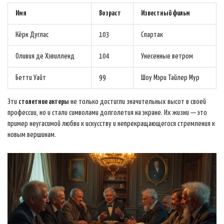
Имя
Возраст
Известный фильм
Кёрк Дуглас
103
Спартак
Оливия де Хэвилленд
104
Унесенные ветром
Бетти Уайт
99
Шоу Мэри Тайлер Мур
Эти
столетние актеры
не только достигли значительных высот в своей
профессии, но и стали символами долголетия на экране. Их жизни — это
пример неугасимой любви к искусству и непрекращающегося стремления к
новым вершинам.