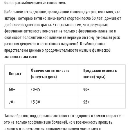
более расслабленными активностями.
Небольшое исследование, проведенное в киноиндустрии, показало, что
актеры, которые активно занимаются спортом после 60 лет, доживают
до более позднего возраста. Это связано с тем, что регулярная
физическая активность помогает не только в физическом плане, но и
оказывает положительное влияние на нервную систему, уменьшая риск
развития депрессии и когнитивных нарушений. В таблице ниже
представлены данные о продолжительности жизни и физической
активности
актеров
:
Физическая активность
Продолжительность
Возраст
(минуты в день)
жизни (годы)
60+
30-45
90+
70+
15-30
95+
Таким образом, поддержание активности и здоровья в
зрелом
возрасте —
это не только профилактика болезней, но и возможность прожить
длинную и полную жизнь, наполненную яркими моментами и