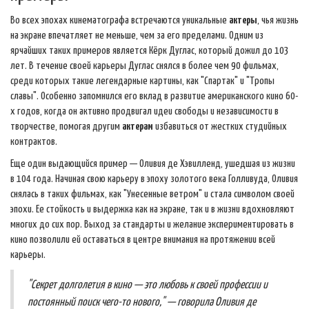
Во всех эпохах кинематографа встречаются уникальные
актеры
, чья жизнь
на экране впечатляет не меньше, чем за его пределами. Одним из
ярчайших таких примеров является Кёрк Дуглас, который дожил до 103
лет. В течение своей карьеры Дуглас снялся в более чем 90 фильмах,
среди которых такие легендарные картины, как "Спартак" и "Тропы
славы". Особенно запомнился его вклад в развитие американского кино 60-
х годов, когда он активно продвигал идеи свободы и независимости в
творчестве, помогая другим
актерам
избавиться от жестких студийных
контрактов.
Еще один выдающийся пример — Оливия де Хэвилленд, ушедшая из жизни
в 104 года. Начиная свою карьеру в эпоху золотого века Голливуда, Оливия
снялась в таких фильмах, как "Унесенные ветром" и стала символом своей
эпохи. Ее стойкость и выдержка как на экране, так и в жизни вдохновляют
многих до сих пор. Выход за стандарты и желание экспериментировать в
кино позволили ей оставаться в центре внимания на протяжении всей
карьеры.
"Секрет долголетия в кино — это любовь к своей профессии и
постоянный поиск чего-то нового," — говорила Оливия де