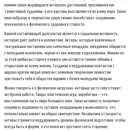
помимо своих выдающихся актёрских достижений, прославился как
талантливый художник, а его картины выставляются по всему миру. Такое
многообразие в творчестве существенно способствует сохранению
психического и физического здоровья в старости.
Важной составляющей долголетия является и социальная активность,
которую даёт работа в коллективе. Актеры, которые вовлечены в
театральные постановки или съёмочные площадки, ежедневно общаются
с молодыми коллегами, черпая от них энергию и вдохновение. Именно из-
за этой симбиозы старого и нового они остаются такими гибкими и
открытыми ко всему новому. Создание и поддержание контактов с
широко кругом людей помогает пожилым творческим личностям
чувствовать себя в обществе наравне с более молодыми людьми.
Можно говорить и о физических нагрузках, которые часто сопутствуют
актёрской работе. Танцы, пластическая игра, акробатика — это
неотъемлемая часть мира большого кино. Такая активность позволяет
сохранить подвижность суставов, координацию и выносливость, что
положительно влияет на общее самочувствие. Независимо от возраста,
актеры стремятся поддерживать уровень физической подготовки, чтобы
всегда быть в форме, и это помогает противостоять старению,