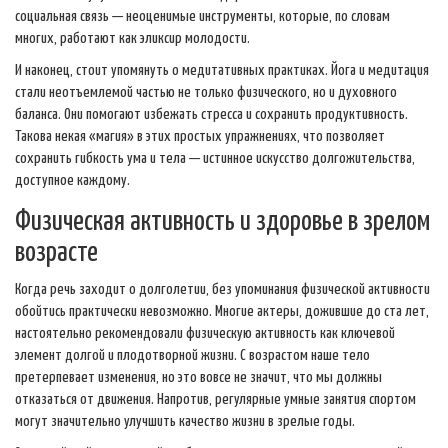
социальная связь — неоценимые инструменты, которые, по словам
многих, работают как эликсир молодости.
И наконец, стоит упомянуть о медитативных практиках. Йога и медитация
стали неотъемлемой частью не только физического, но и духовного
баланса. Они помогают избежать стресса и сохранить продуктивность.
Такова некая «магия» в этих простых упражнениях, что позволяет
сохранить гибкость ума и тела — истинное искусство долгожительства,
доступное каждому.
Физическая активность и здоровье в зрелом
возрасте
Когда речь заходит о долголетии, без упоминания физической активности
обойтись практически невозможно. Многие актеры, дожившие до ста лет,
настоятельно рекомендовали физическую активность как ключевой
элемент долгой и плодотворной жизни. С возрастом наше тело
претерпевает изменения, но это вовсе не значит, что мы должны
отказаться от движения. Напротив, регулярные умные занятия спортом
могут значительно улучшить качество жизни в зрелые годы.