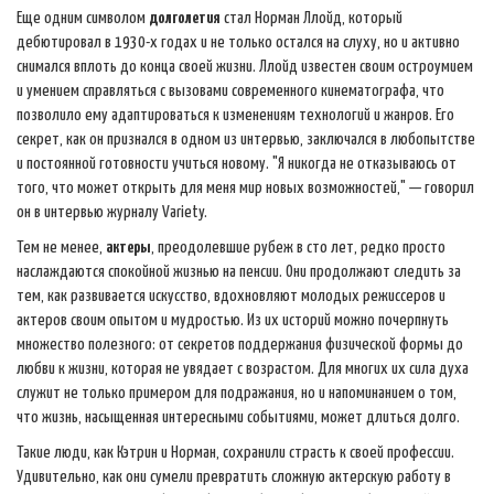
Еще одним символом
долголетия
стал Норман Ллойд, который
дебютировал в 1930-х годах и не только остался на слуху, но и активно
снимался вплоть до конца своей жизни. Ллойд известен своим остроумием
и умением справляться с вызовами современного кинематографа, что
позволило ему адаптироваться к изменениям технологий и жанров. Его
секрет, как он признался в одном из интервью, заключался в любопытстве
и постоянной готовности учиться новому. "Я никогда не отказываюсь от
того, что может открыть для меня мир новых возможностей," — говорил
он в интервью журналу Variety.
Тем не менее,
актеры
, преодолевшие рубеж в сто лет, редко просто
наслаждаются спокойной жизнью на пенсии. Они продолжают следить за
тем, как развивается искусство, вдохновляют молодых режиссеров и
актеров своим опытом и мудростью. Из их историй можно почерпнуть
множество полезного: от секретов поддержания физической формы до
любви к жизни, которая не увядает с возрастом. Для многих их сила духа
служит не только примером для подражания, но и напоминанием о том,
что жизнь, насыщенная интересными событиями, может длиться долго.
Такие люди, как Кэтрин и Норман, сохранили страсть к своей профессии.
Удивительно, как они сумели превратить сложную актерскую работу в