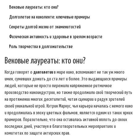
Вековые лауреаты: кто они?
Долголетие на киноленте: ключевые примеры
Секреты долгой жизни от знаменитостей
Физическая активность и здоровье в зрелом возрасте
Роль творчества в долгожительстве
Вековые лауреаты: кто они?
Когда говорят о
долголетии
в мире кино, вспоминают не так уж много
имен, сумевших дожить до ста лет и более. Это выдающиеся примеры
людей, которые не просто пережили напряженное ритмичное
производство киноиндустрии, но также продолжили свой творческий путь
на протяжении многих десятилетий, читая сценарии и радуя зрителей
своей уникальной игрой. Кэтрин Маркус, чья карьера началась с немого кино
и продолжилась в эпоху цветных фильмов, является одним из таких ярких
примеров. Поразительно, что она оставалась активной вплоть до своих
последних дней, участвуя в благотворительных мероприятиях и
комитетах по защите актерских прав.