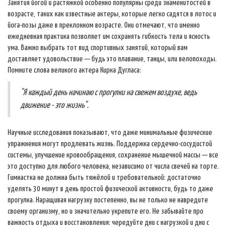
Занятия йогой и растяжкой особенно популярны среди знаменитостей в
возрасте, таких как известные актеры, которые легко садятся в лотос и
йога-позы даже в преклонном возрасте. Они отмечают, что именно
ежедневная практика позволяет им сохранять гибкость тела и ясность
ума. Важно выбрать тот вид спортивных занятий, который вам
доставляет удовольствие — будь это плавание, танцы, или велопоходы.
Помните слова великого актера Кирка Дугласа:
"Я каждый день начинаю с прогулки на свежем воздухе, ведь
движение - это жизнь".
Научные исследования показывают, что даже минимальные физические
упражнения могут продлевать жизнь. Поддержка сердечно-сосудистой
системы, улучшение кровообращения, сохранение мышечной массы — все
это доступно для любого человека, независимо от числа свечей на торте.
Гимнастка не должна быть тяжёлой и требовательной: достаточно
уделять 30 минут в день простой физической активности, будь то даже
прогулка. Наращивая нагрузку постепенно, вы не только не навредите
своему организму, но и значительно укрепите его. Не забывайте про
важность отдыха и восстановления: чередуйте дни с нагрузкой и дни с