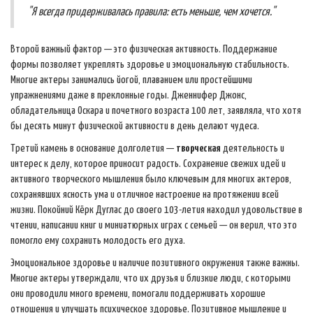
"Я всегда придерживалась правила: есть меньше, чем хочется."
Второй важный фактор — это физическая активность. Поддержание
формы позволяет укреплять здоровье и эмоциональную стабильность.
Многие актеры занимались йогой, плаванием или простейшими
упражнениями даже в преклонные годы. Дженнифер Джонс,
обладательница Оскара и почетного возраста 100 лет, заявляла, что хотя
бы десять минут физической активности в день делают чудеса.
Третий камень в основание долголетия —
творческая
деятельность и
интерес к делу, которое приносит радость. Сохранение свежих идей и
активного творческого мышления было ключевым для многих актеров,
сохранявших ясность ума и отличное настроение на протяжении всей
жизни. Покойний Кёрк Дуглас до своего 103-летия находил удовольствие в
чтении, написании книг и миниатюрных играх с семьей — он верил, что это
помогло ему сохранить молодость его духа.
Эмоциональное здоровье и наличие позитивного окружения также важны.
Многие актеры утверждали, что их друзья и близкие люди, с которыми
они проводили много времени, помогали поддерживать хорошие
отношения и улучшать психическое здоровье. Позитивное мышление и