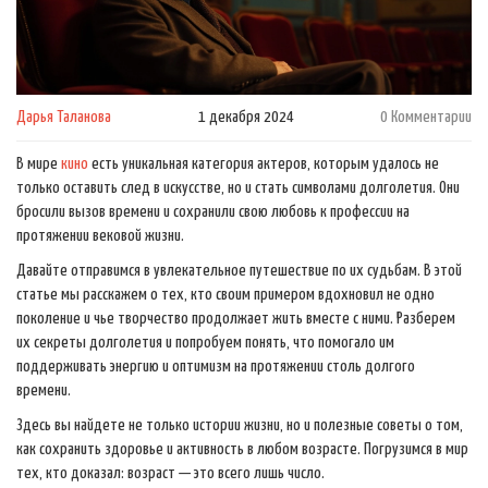
Дарья Таланова
1 декабря 2024
0 Комментарии
В мире
кино
есть уникальная категория актеров, которым удалось не
только оставить след в искусстве, но и стать символами долголетия. Они
бросили вызов времени и сохранили свою любовь к профессии на
протяжении вековой жизни.
Давайте отправимся в увлекательное путешествие по их судьбам. В этой
статье мы расскажем о тех, кто своим примером вдохновил не одно
поколение и чье творчество продолжает жить вместе с ними. Разберем
их секреты долголетия и попробуем понять, что помогало им
поддерживать энергию и оптимизм на протяжении столь долгого
времени.
Здесь вы найдете не только истории жизни, но и полезные советы о том,
как сохранить здоровье и активность в любом возрасте. Погрузимся в мир
тех, кто доказал: возраст — это всего лишь число.