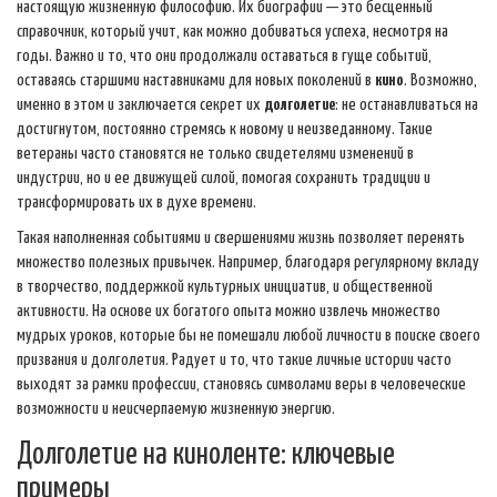
настоящую жизненную философию. Их биографии — это бесценный
справочник, который учит, как можно добиваться успеха, несмотря на
годы. Важно и то, что они продолжали оставаться в гуще событий,
оставаясь старшими наставниками для новых поколений в
кино
. Возможно,
именно в этом и заключается секрет их
долголетие
: не останавливаться на
достигнутом, постоянно стремясь к новому и неизведанному. Такие
ветераны часто становятся не только свидетелями изменений в
индустрии, но и ее движущей силой, помогая сохранить традиции и
трансформировать их в духе времени.
Такая наполненная событиями и свершениями жизнь позволяет перенять
множество полезных привычек. Например, благодаря регулярному вкладу
в творчество, поддержкой культурных инициатив, и общественной
активности. На основе их богатого опыта можно извлечь множество
мудрых уроков, которые бы не помешали любой личности в поиске своего
призвания и долголетия. Радует и то, что такие личные истории часто
выходят за рамки профессии, становясь символами веры в человеческие
возможности и неисчерпаемую жизненную энергию.
Долголетие на киноленте: ключевые
примеры