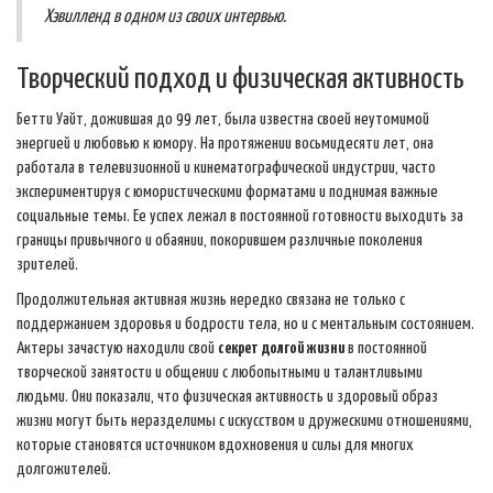
Хэвилленд в одном из своих интервью.
Творческий подход и физическая активность
Бетти Уайт, дожившая до 99 лет, была известна своей неутомимой
энергией и любовью к юмору. На протяжении восьмидесяти лет, она
работала в телевизионной и кинематографической индустрии, часто
экспериментируя с юмористическими форматами и поднимая важные
социальные темы. Ее успех лежал в постоянной готовности выходить за
границы привычного и обаянии, покорившем различные поколения
зрителей.
Продолжительная активная жизнь нередко связана не только с
поддержанием здоровья и бодрости тела, но и с ментальным состоянием.
Актеры зачастую находили свой
секрет долгой жизни
в постоянной
творческой занятости и общении с любопытными и талантливыми
людьми. Они показали, что физическая активность и здоровый образ
жизни могут быть неразделимы с искусством и дружескими отношениями,
которые становятся источником вдохновения и силы для многих
долгожителей.