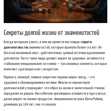
Секреты долгой жизни от знаменитостей
Всегда интересно узнать, в чем же кроются настоящие
секреты
долгожительства
знаменитостей, которые прожили более ста лет. Их
богатый жизненный опыт, действительно, ценный источник вдохновения
для многих. Часто такие люди делают акцент на здоровье, активности и
стабильном эмоциональном состоянии — три основных элемента, которые
помогают «договориться» с возрастом.
Первое и, пожалуй, главное секретное оружие наших звезд — это
здоровое и сбалансированное питание. Многие из киноактеров
долгожителей утверждают, что образ их жизни в значительной степени
определял их рацион. Они избегали чрезмерных излишеств в еде и питье,
делая акцент на свежих продуктах. Американская актриса Луиза Райнер,
дожившая до 104 лет, как-то сказала: