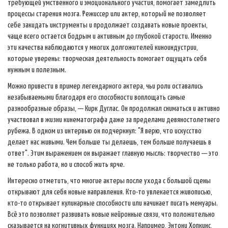
требующей умственного и эмоционального участия, помогает замедлить
процессы старения мозга. Режиссер или актер, который не позволяет
себе закидать инструменты и продолжает создавать новые проекты,
чаще всего остается бодрым и активным до глубокой старости. Именно
эти качества наблюдаются у многих долгожителей киноиндустрии,
которые уверены: творческая деятельность помогает ощущать себя
нужным и полезным.
Можно привести в пример легендарного актера, чьи роли оставались
незабываемыми благодаря его способности воплощать самые
разнообразные образы, — Кирк Дуглас. Он продолжал сниматься и активно
участвовал в жизни кинематографа даже за пределами девяностолетнего
рубежа. В одном из интервью он подчеркнул: "Я верю, что искусство
делает нас живыми. Чем больше ты делаешь, тем больше получаешь в
ответ". Этим выражением он выражает главную мысль: творчество — это
не только работа, но и способ жить ярче.
Интересно отметить, что многие актеры после ухода с большой сцены
открывают для себя новые направления. Кто-то увлекается живописью,
кто-то открывает кулинарные способности или начинает писать мемуары.
Всё это позволяет развивать новые нейронные связи, что положительно
сказывается на когнитивных функциях мозга. Например, Энтони Хопкинс,