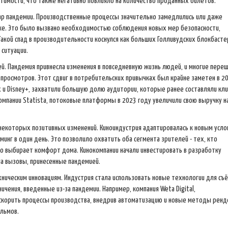
естимости, что также негативно повлияло на количество проданных билетов.
дар пандемии. Производственные процессы значительно замедлились или даже
нке. Это было вызвано необходимостью соблюдения новых мер безопасности,
кой спад в производительности коснулся как больших Голливудских блокбастер
 ситуации.
й. Пандемия привнесла изменения в повседневную жизнь людей, и многие переш
росмотров. Этот сдвиг в потребительских привычках был крайне заметен в 20
ix и Disney+, захватили большую долю аудитории, которые ранее составляли кл
мпании Statista, потоковые платформы в 2023 году увеличили свою выручку н
 некоторых позитивных изменений. Киноиндустрия адаптировалась к новым усло
минг в один день. Это позволило охватить оба сегмента зрителей - тех, кто
о выбирает комфорт дома. Кинокомпании начали инвестировать в разработку
на вызовы, принесенные пандемией.
ническим инновациям. Индустрия стала использовать новые технологии для съё
чения, введенные из-за пандемии. Например, компания Weta Digital,
скорить процессы производства, внедрив автоматизацию и новые методы ренд
ильмов.