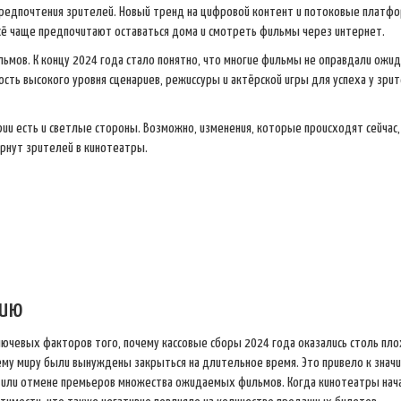
 предпочтения зрителей. Новый тренд на цифровой контент и потоковые платф
ё чаще предпочитают оставаться дома и смотреть фильмы через интернет.
ьмов. К концу 2024 года стало понятно, что многие фильмы не оправдали ожид
ость высокого уровня сценариев, режиссуры и актёрской игры для успеха у зри
рии есть и светлые стороны. Возможно, изменения, которые происходят сейчас,
ернут зрителей в кинотеатры.
рию
ючевых факторов того, почему кассовые сборы 2024 года оказались столь пло
ему миру были вынуждены закрыться на длительное время. Это привело к зна
ке или отмене премьеров множества ожидаемых фильмов. Когда кинотеатры нач