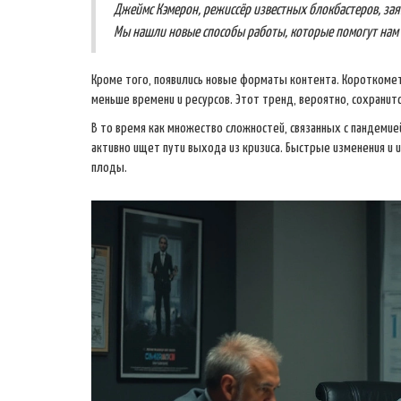
Джеймс Кэмерон, режиссёр известных блокбастеров, зая
Мы нашли новые способы работы, которые помогут нам 
Кроме того, появились новые форматы контента. Короткомет
меньше времени и ресурсов. Этот тренд, вероятно, сохранит
В то время как множество сложностей, связанных с пандеми
активно ищет пути выхода из кризиса. Быстрые изменения и и
плоды.