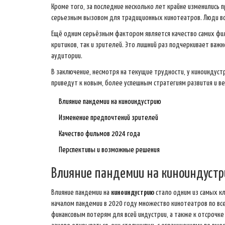
Кроме того, за последние несколько лет крайне изменились
серьезным вызовом для традиционных кинотеатров. Люди вс
Ещё одним серьёзным фактором является качество самих фил
критиков, так и зрителей. Это лишний раз подчеркивает важн
аудитории.
В заключение, несмотря на текущие трудности, у киноиндуст
приведут к новым, более успешным стратегиям развития и в
Влияние пандемии на киноиндустрию
Изменение предпочтений зрителей
Качество фильмов 2024 года
Перспективы и возможные решения
Влияние пандемии на киноиндуст
Влияние пандемии на
киноиндустрию
стало одним из самых кл
началом пандемии в 2020 году множество кинотеатров по вс
финансовым потерям для всей индустрии, а также к отсроч