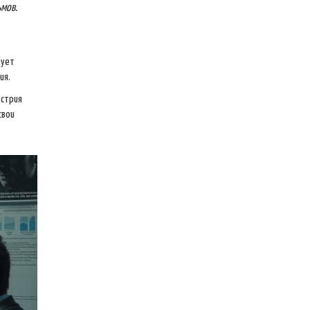
ьмов.
бует
ия.
устрия
свои