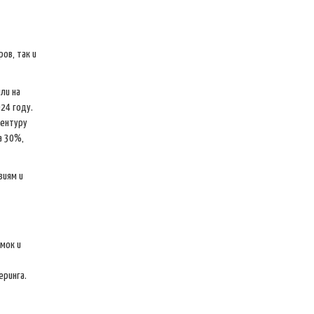
ов, так и
ли на
24 году.
иентуру
а 30%,
виям и
мок и
еринга.