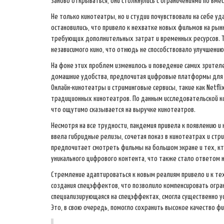
заново открываться, они столкнулись с ограничениями по вм
Не только кинотеатры, но и студии почувствовали на себе у
остановились, что привело к нехватке новых фильмов на ры
требующих дополнительных затрат и временных ресурсов. Та
независимого кино, что отнюдь не способствовало улучшению
На фоне этих проблем изменилось и поведение самих зрителе
домашние удобства, предпочитая цифровые платформы для п
Онлайн-кинотеатры и стриминговые сервисы, такие как Netfl
традиционных кинотеатров. По данным исследовательской ко
что ощутимо сказывается на выручке кинотеатров.
Несмотря на все трудности, пандемия привела к появлению и
ввела гибридные релизы, сочетая показ в кинотеатрах и стри
предпочитает смотреть фильмы на большом экране и тех, кт
уникального цифрового контента, что также стало ответом 
Стремление адаптироваться к новым реалиям привело и к тех
создания спецэффектов, что позволило компенсировать ограни
специализирующаяся на спецэффектах, смогла существенно у
Это, в свою очередь, помогло сохранить высокое качество ф