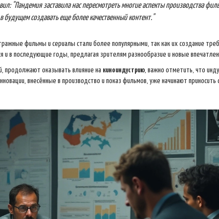
вил: "Пандемия заставила нас пересмотреть многие аспекты производства фил
в будущем создавать еще более качественный контент."
ражные фильмы и сериалы стали более популярными, так как их создание тре
ся и в последующие годы, предлагая зрителям разнообразие и новые впечатлен
ей, продолжают оказывать влияние на
киноиндустрию
, важно отметить, что инд
нновации, внесённые в производство и показ фильмов, уже начинают приносить 