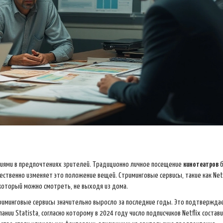
иями в предпочтениях зрителей. Традиционно личное посещение
кинотеатров
б
ественно изменяет это положение вещей. Стриминговые сервисы, такие как Netf
 который можно смотреть, не выходя из дома.
триминговые сервисы значительно выросло за последние годы. Это подтвержда
ии Statista, согласно которому в 2024 году число подписчиков Netflix состав