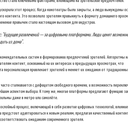
бство стали ключевыми факторами, влияющими на зрительские предпочтения.
 ускорила этот процесс. Когда кинотеатры были закрыты, а люди вынуждены ос
ого контента. Это позволило зрителям привыкнуть к формату домашнего просм
зменение привычек стало настоящим вызовом для индустрии.
нгс: "Будущее развлечений — за цифровыми платформами. Люди ценят возможн
дить из дома".
рекомендательных систем в формировании предпочтений зрителей. Алгоритмы н
вателям контент, основанный на их интересах и предыдущих просмотрах, что
Эта персонализация привлекает зрителей и меняет их ожидания от традиционны
 часто сталкивается с дефицитом свободного времени, и возможность переклю
ейшим аспектом выбора. К тому же, многие платформы предлагают функцию за
фильмы даже в метро или самолёте.
гослойный процесс, включающий в себя развитие цифровых технологий, влияние
и предстоит адаптироваться к новым реалиям, предлагая качественный контен
 соответствовать ожиданиям современного зрителя.