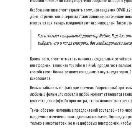
миллион человек по всему миру. Многообразие выбора и удо
Особое внимание стоит уделить тому, как пандемия COVID-19
дома, стриминговые сервисы стали основным источником нов
многие из них теперь предпочитают его кинозалам. Такое и
Как отмечает генеральный директор Netflix, Рид Хасти
выбрать, что и когда смотреть, без необходимости выхо
Кроме того, стоит отметить важность социальных сетей и 
платформах, таких как YouTube и TikTok, предлагают пользо
способствует более точному попаданию в вкусы аудитории. 
кинопоказов.
Нельзя забывать и о факторе времени. Современный зритель
любимый фильм или сериал в любой момент становится важн
контента для оффлайн-просмотра, что позволяет смотреть 
Таким образом, изменение предпочтений зрителей – это мно
пандемии и изменение повседневных привычек. Киноиндустри
только в кинотеатрах, но и на цифровых платформах, чтобы