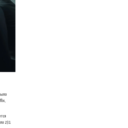
ыло
lix,
ется
ило 231