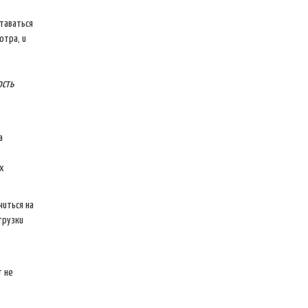
таваться
отра, и
ость
а
х
читься на
грузки
т не