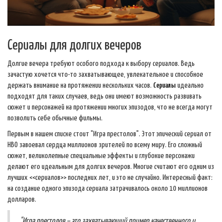
Сериалы для долгих вечеров
Долгие вечера требуют особого подхода к выбору сериалов. Ведь
зачастую хочется что-то захватывающее, увлекательное и способное
держать внимание на протяжении нескольких часов.
Сериалы
идеально
подходят для таких случаев, ведь они имеют возможность развивать
сюжет и персонажей на протяжении многих эпизодов, что не всегда могут
позволить себе обычные фильмы.
Первым в нашем списке стоит "Игра престолов". Этот эпический сериал от
HBO завоевал сердца миллионов зрителей по всему миру. Его сложный
сюжет, великолепные специальные эффекты и глубокие персонажи
делают его идеальным для долгих вечеров. Многие считают его одним из
лучших <<сериалов>> последних лет, и это не случайно. Интересный факт:
на создание одного эпизода сериала затрачивалось около 10 миллионов
долларов.
"Игра престолов – это захватывающий пример качественного и