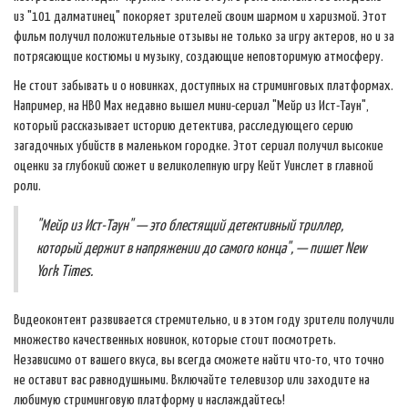
из "101 далматинец" покоряет зрителей своим шармом и харизмой. Этот
фильм получил положительные отзывы не только за игру актеров, но и за
потрясающие костюмы и музыку, создающие неповторимую атмосферу.
Не стоит забывать и о новинках, доступных на стриминговых платформах.
Например, на HBO Max недавно вышел мини-сериал "Мейр из Ист-Таун",
который рассказывает историю детектива, расследующего серию
загадочных убийств в маленьком городке. Этот сериал получил высокие
оценки за глубокий сюжет и великолепную игру Кейт Уинслет в главной
роли.
"Мейр из Ист-Таун" — это блестящий детективный триллер,
который держит в напряжении до самого конца", — пишет New
York Times.
Видеоконтент развивается стремительно, и в этом году зрители получили
множество качественных новинок, которые стоит посмотреть.
Независимо от вашего вкуса, вы всегда сможете найти что-то, что точно
не оставит вас равнодушными. Включайте телевизор или заходите на
любимую стриминговую платформу и наслаждайтесь!