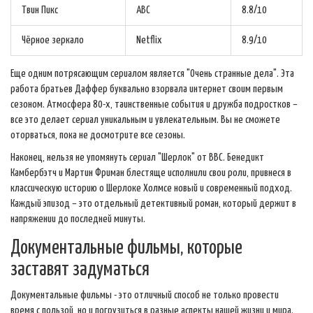
Твин Пикс
ABC
8.8/10
Чёрное зеркало
Netflix
8.9/10
Еще одним потрясающим сериалом является "Очень странные дела". Эта
работа братьев Даффер буквально взорвала интернет своим первым
сезоном. Атмосфера 80-х, таинственные события и дружба подростков –
все это делает сериал уникальным и увлекательным. Вы не сможете
оторваться, пока не досмотрите все сезоны.
Наконец, нельзя не упомянуть сериал "Шерлок" от BBC. Бенедикт
Камбербэтч и Мартин Фриман блестяще исполнили свои роли, привнеся в
классическую историю о Шерлоке Холмсе новый и современный подход.
Каждый эпизод – это отдельный детективный роман, который держит в
напряжении до последней минуты.
Документальные фильмы, которые
заставят задуматься
Документальные фильмы - это отличный способ не только провести
время с пользой, но и погрузиться в разные аспекты нашей жизни и мира.