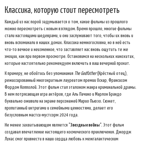
Классика, которую стоит пересмотреть
Каждый из нас порой задумывается о том, какие фильмы из прошлого
можно пересмотреть с новым взглядом. Время прошло, многие фильмы
стали настоящими шедеврами, и они заслуживают того, чтобы их вновь и
вновь вспоминали в наших домах. Классика немногословна, но в ней есть
что-то вечное и неизменное, что заставляет нас вновь ощутить те же
эмоции, как при первом просмотре. Остановимся на нескольких кинохитах,
которые настоятельно рекомендуем включить в ваш вечерний прокат.
К примеру, не обойтись без упоминания
The Godfather
(Крёстный отец),
режиссированный многократным лауреатом премии Оскар, Франсисом
Фордом Копполой. Этот фильм стал эталоном жанра криминальной драмы.
В нем потрясающая игра актёров, где Аль Пачино и Марлон Брандо
буквально оживили на экране персонажей Марио Пьюзо. Сюжет,
пропитанный интригами и семейными ценностями, делает его
безусловным мастси-мустсорм 2024 года.
Не менее захватывающим является
"Звездные войны"
. Этот фильм
создавал впечатление настоящего космического приключения. Джордж
Лукас смог привнести в наши сердца любовь к межгалактическим