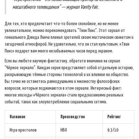
масштабного телевидения" — журнал Vanity Fair.
Для тех, кто предпочитает что-то более спокойное, но не менее
увлекательное, можно порекомендовать "Твин Пикс". Этот сериал от
гениального Дэвида Линча пленил зрителей своим мистическим сюжетом и
загадочной атмосферой. Не удивительно, что он стал культовым. «Твин
Пикс» подарит вам много незабываемых часов перед экраном.
Если вы любите научную фантастику, обратите внимание на сериал
"Чёрное зеркало". Каждая серия представляет собой отдельную историю,
раскрывающую тёмные стороны технологий и их влияние на общество.
Вы точно не останетесь равнодушными к множеству философских
вопросов, которые поднимаются в этом сериале. Интересный факт:
многие эпизоды «Чёрного зеркала» стали предсказаниями реальных
событий, таких как злоупотребление социальными сетями.
Название
Производство
Рейтинг
Игра престолов
HBO
9.3/10