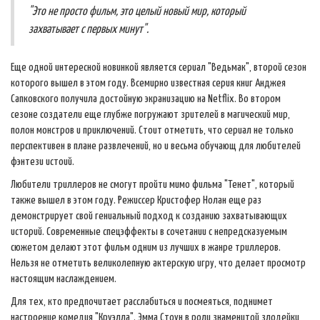
"Это не просто фильм, это целый новый мир, который
захватывает с первых минут".
Еще одной интересной новинкой является сериал "Ведьмак", второй сезон
которого вышел в этом году. Всемирно известная серия книг Анджея
Сапковского получила достойную экранизацию на Netflix. Во втором
сезоне создатели еще глубже погружают зрителей в магический мир,
полон монстров и приключений. Стоит отметить, что сериал не только
перспективен в плане развлечений, но и весьма обучающ для любителей
фэнтези истоий.
Любители триллеров не смогут пройти мимо фильма "Тенет", который
также вышел в этом году. Режиссер Кристофер Нолан еще раз
демонстрирует свой гениальный подход к созданию захватывающих
историй. Современные спецэффекты в сочетании с непредсказуемым
сюжетом делают этот фильм одним из лучших в жанре триллеров.
Нельзя не отметить великолепную актерскую игру, что делает просмотр
настоящим наслаждением.
Для тех, кто предпочитает расслабиться и посмеяться, поднимет
настроение комедия "Круэлла". Эмма Стоун в роли знаменитой злодейки