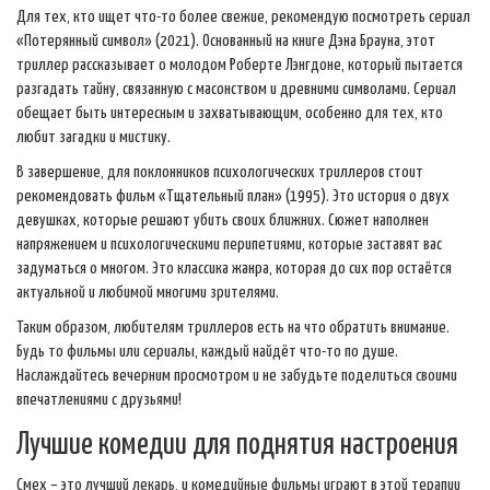
Для тех, кто ищет что-то более свежие, рекомендую посмотреть сериал
«Потерянный символ» (2021). Основанный на книге Дэна Брауна, этот
триллер рассказывает о молодом Роберте Лэнгдоне, который пытается
разгадать тайну, связанную с масонством и древними символами. Сериал
обещает быть интересным и захватывающим, особенно для тех, кто
любит загадки и мистику.
В завершение, для поклонников психологических триллеров стоит
рекомендовать фильм «Тщательный план» (1995). Это история о двух
девушках, которые решают убить своих ближних. Сюжет наполнен
напряжением и психологическими перипетиями, которые заставят вас
задуматься о многом. Это классика жанра, которая до сих пор остаётся
актуальной и любимой многими зрителями.
Таким образом, любителям триллеров есть на что обратить внимание.
Будь то фильмы или сериалы, каждый найдёт что-то по душе.
Наслаждайтесь вечерним просмотром и не забудьте поделиться своими
впечатлениями с друзьями!
Лучшие комедии для поднятия настроения
Смех – это лучший лекарь, и комедийные фильмы играют в этой терапии