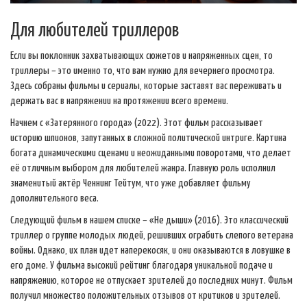
Для любителей триллеров
Если вы поклонник захватывающих сюжетов и напряженных сцен, то
триллеры – это именно то, что вам нужно для вечернего просмотра.
Здесь собраны фильмы и сериалы, которые заставят вас переживать и
держать вас в напряжении на протяжении всего времени.
Начнем с «Затерянного города» (2022). Этот фильм рассказывает
историю шпионов, запутанных в сложной политической интриге. Картина
богата динамическими сценами и неожиданными поворотами, что делает
её отличным выбором для любителей жанра. Главную роль исполнил
знаменитый актёр Ченнинг Тейтум, что уже добавляет фильму
дополнительного веса.
Следующий фильм в нашем списке – «Не дыши» (2016). Это классический
триллер о группе молодых людей, решивших ограбить слепого ветерана
войны. Однако, их план идет наперекосяк, и они оказываются в ловушке в
его доме. У фильма высокий рейтинг благодаря уникальной подаче и
напряжению, которое не отпускает зрителей до последних минут. Фильм
получил множество положительных отзывов от критиков и зрителей.