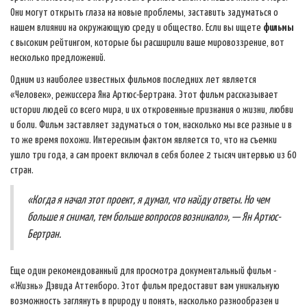
Они могут открыть глаза на новые проблемы, заставить задуматься о
нашем влиянии на окружающую среду и общество. Если вы ищете
фильмы
с высоким рейтингом, которые бы расширили ваше мировоззрение, вот
несколько предложений.
Одним из наиболее известных фильмов последних лет является
«Человек», режиссера Яна Артюс-Бертрана. Этот фильм рассказывает
истории людей со всего мира, и их откровенные признания о жизни, любви
и боли. Фильм заставляет задуматься о том, насколько мы все разные и в
то же время похожи. Интересным фактом является то, что на съемки
ушло три года, а сам проект включал в себя более 2 тысяч интервью из 60
стран.
«Когда я начал этот проект, я думал, что найду ответы. Но чем
больше я снимал, тем больше вопросов возникало», — Ян Артюс-
Бертран.
Еще один рекомендованный для просмотра документальный фильм -
«Жизнь» Дэвида Аттенборо. Этот фильм предоставит вам уникальную
возможность заглянуть в природу и понять, насколько разнообразен и