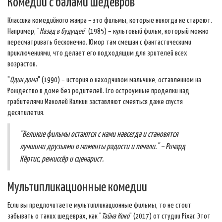
Комедии с балами шедевров
Классика комедийного жанра – это фильмы, которые никогда не стареют.
Например, "
Назад в будущее
" (1985) – культовый фильм, который можно
пересматривать бесконечно. Юмор там смешан с фантастическими
приключениями, что делает его подходящим для зрителей всех
возрастов.
"
Один дома
" (1990) – история о находчивом мальчике, оставленном на
Рождество в доме без родителей. Его остроумные проделки над
грабителями Маколей Калкин заставляют смеяться даже спустя
десятилетия.
"Великие фильмы остаются с нами навсегда и становятся
лучшими друзьями в моменты радости и печали." – Ричард
Кёртис, режиссёр и сценарист.
Мультипликационные комедии
Если вы предпочитаете мультипликационные фильмы, то не стоит
забывать о таких шедеврах, как "
Тайна Коко
" (2017) от студии Pixar. Этот