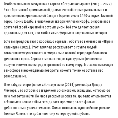
Особого внимания заслуживает сериал «Острые козырьки» (2013 – 2022).
Этот британский криминальный драматический сериал рассказывает о
приключениях криминальной банды в Бирмингеме в 1920-х годах. Главный
герой, Томми Шелби, в исполнении актёра Киллиана Мерфи, очаровывает
зрителей своей харизмой и острым умом. Всё это делает сериал
идеальным для тех, кто любит атмосферные и напряженные истории.
Если вы предпочитаете корейские сериалы, обратите внимание на «Игра в
кальмара» (2021). Этот триллер рассказывает о группе людей,
согласившихся участвовать в смертельно опасной игре ради большого
денежного приза. Сериал стал настоящим культурным феноменом,
получив множество наград и признаний по всему миру. Его захватывающая
атмосфера и неожиданные повороты сюжета точно не оставят вас
равнодушными.
И не забудьте про фильм «Исчезнувшая» (2014) режиссёра Дэвида
Финчера. Это история о загадочном исчезновении женщины, которую её
муж пытается найти. По мере раскрытия сюжета, зрителю открываются
всё новые и новые тайны, что делает просмотр этого фильма
действительно увлекательным. Фильм основан на одноимённом романе
Гиллиан Флинн, что добавляет ему литературной глубины.