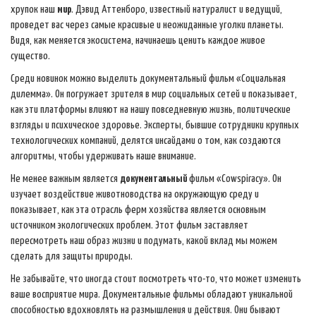
хрупок наш
мир
. Дэвид Аттенборо, известный натуралист и ведущий,
проведет вас через самые красивые и неожиданные уголки планеты.
Видя, как меняется экосистема, начинаешь ценить каждое живое
существо.
Среди новинок можно выделить документальный фильм «Социальная
дилемма». Он погружает зрителя в мир социальных сетей и показывает,
как эти платформы влияют на нашу повседневную жизнь, политические
взгляды и психическое здоровье. Эксперты, бывшие сотрудники крупных
технологических компаний, делятся инсайдами о том, как создаются
алгоритмы, чтобы удерживать наше внимание.
Не менее важным является
документальный
фильм «Cowspiracy». Он
изучает воздействие животноводства на окружающую среду и
показывает, как эта отрасль ферм хозяйства является основным
источником экологических проблем. Этот фильм заставляет
пересмотреть наш образ жизни и подумать, какой вклад мы можем
сделать для защиты природы.
Не забывайте, что иногда стоит посмотреть что-то, что может изменить
ваше восприятие мира. Документальные фильмы обладают уникальной
способностью вдохновлять на размышления и действия. Они бывают