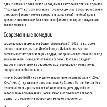
одну из главных ролей. Ничто не поднимает настроение так, как хорошая
**комедия**, которая заставляет смеяться до слёз. Вечер проведённый
с хорошим фильмом может превратить даже самый тяжёлый день в
приятное воспоминание. Вот несколько фильмов, которые заслуживают
вашего внимания.
Современные комедии
Среди новинок выделяется фильм "
Книжный клуб
" (2018), в котором
снялись такие звезды, как Джейн Фонда и Дайан Китон. Картина
рассказывает историю четырех подруг, которые меняют свою жизнь под
влиянием книги "Пятьдесят оттенков серого". Зрителей ожидает
здоровая порция смеха и очередное подтверждение – жизнь полна
сюрпризов в любом возрасте.
На платформе Netflix не так давно вышел замечательный фильм "
День/
День
" (2021), где главные роли исполнили Эд Хелмс и Патрик Уилсон. Этот
душевный фильм рассказывает об отношениях двух друзей и их
невероятных приключениях. Легкий юмор и отличная игра актеров
делают его отличным выбором для вечернего просмотра.