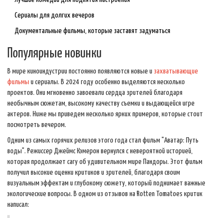
Сериалы для долгих вечеров
Документальные фильмы, которые заставят задуматься
Популярные новинки
В мире киноиндустрии постоянно появляются новые и
захватывающие
фильмы
и сериалы. В 2024 году особенно выделяются несколько
проектов. Они мгновенно завоевали сердца зрителей благодаря
необычным сюжетам, высокому качеству съемки и выдающейся игре
актеров. Ниже мы приведем несколько ярких примеров, которые стоит
посмотреть вечером.
Одним из самых горячих релизов этого года стал фильм "Аватар: Путь
воды". Режиссер Джеймс Кэмерон вернулся с невероятной историей,
которая продолжает сагу об удивительном мире Пандоры. Этот фильм
получил высокие оценки критиков и зрителей, благодаря своим
визуальным эффектам и глубокому сюжету, который поднимает важные
экологические вопросы. В одном из отзывов на Rotten Tomatoes критик
написал: