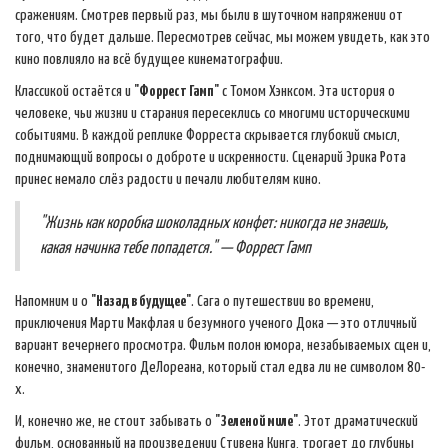
сражениям. Смотрев первый раз, мы были в шуточном напряжении от
того, что будет дальше. Пересмотрев сейчас, мы можем увидеть, как это
кино повлияло на всё будущее кинематографии.
Классикой остаётся и
"Форрест Гамп"
с Томом Хэнксом. Эта история о
человеке, чьи жизни и старания пересеклись со многими историческими
событиями. В каждой реплике Форреста скрывается глубокий смысл,
поднимающий вопросы о доброте и искренности. Сценарий Эрика Рота
принес немало слёз радости и печали любителям кино.
"Жизнь как коробка шоколадных конфет: никогда не знаешь,
какая начинка тебе попадется." — Форрест Гамп
Напомним и о
"Назад в будущее"
. Сага о путешествии во времени,
приключения Марти Макфлая и безумного ученого Дока — это отличный
вариант вечернего просмотра. Фильм полон юмора, незабываемых сцен и,
конечно, знаменитого ДеЛореана, который стал едва ли не символом 80-
х.
И, конечно же, не стоит забывать о
"Зеленой миле"
. Этот драматический
фильм, основанный на произведении Стивена Кинга, трогает до глубины