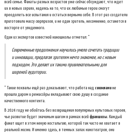
всей семье. Фанаты разных возрастов уже сейчас обсуждают, что ждет
их в новых сериях, надеясь на то, что их любимые герои смогут
преодолеть все испытания и остаться верными себе. В этот раз создатели
приготовили массу сюрпризов, и не один зритель, несомненно, останется в
восторге от увиденного.
Один из экспертов известной киношколы отметил: "
Современные продолжения научились умело сочетать традиции
и инновации, предлагая зрителям нечто знакомое, но с новым
подходом. Это делает их такими привлекательными для
широкой аудитории.
" Такие похвалы ещё раз доказывают, что работа над
сиквелами
не
прошла даром и режиссёры вкладывают свою душу в создание
качественного контента.
В 2024 году не обойтись без возвращения популярных культовых героев,
чье развитие будет значимым шагом в рамках всей
франшизы
. Каждый
фанат ищет в этом некую ностальгию, которой так часто не хватает в
реальной жизни. И именно здесь, в темных залах кинотеатров, они