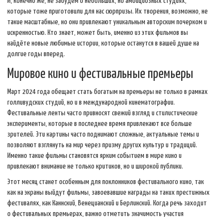
И, конечно же, не забудем о небольших, но амбициозных студиях,
которые тоже приготовили для нас сюрпризы. Их творения, возможно, не
такие масштабные, но они привлекают уникальным авторским почерком и
искренностью. Кто знает, может быть, именно из этих фильмов вы
найдёте новые любимые истории, которые останутся в вашей душе на
долгие годы вперед.
Мировое кино и фестивальные премьеры
Март 2024 года обещает стать богатым на премьеры не только в рамках
голливудских студий, но и в международной кинематографии.
Фестивальные ленты часто привносят свежий взгляд и стилистические
эксперименты, которые в последнее время привлекают все больше
зрителей. Эти картины часто поднимают сложные, актуальные темы и
позволяют взглянуть на мир через призму других культур и традиций.
Именно такие фильмы становятся ярким событием в мире кино и
привлекают внимание не только критиков, но и широкой публики.
Этот месяц станет особенным для поклонников фестивального кино, так
как на экраны выйдут фильмы, завоевавшие награды на таких престижных
фестивалях, как Каннский, Венецианский и Берлинский. Когда речь заходит
о фестивальных премьерах, важно отметить значимость участия