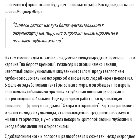
зрителей в формировании будущего кинематографа. Как однажды сказал
критик Роджер Эберт:
"Фильмы делают нас чуть более чувствительными к
окружающему нас миру, они открывают новые горизонты и
вызывают глубокие эмоции".
В этом месяце одна из самых ожидаемых международных премьер — это
картина "На берегу времени". Режиссёр из Японии Канэко Такаши,
известный своим уникальным визуальным стилем, представляет нам
глубоко эмоциональную историю об отношениях людей через поколения.
В фильме задействованы актёры со всего мира, и он обещает подарить
зрителям незабываемое зрелище с глубокими личными историями и
потрясающими пейзажами. Еще одна яркая работа, заслуживающая
внимания, — французская драма "Флора и откровения". Картина расскажет
о жизни молодой художницы, сталкивающейся с трудными выборами в
жизни и творчестве, и уже успела покорить зрителей своими глубокими и
иногда болезненными откровениями.
С добавлением новых голосов и разнообразия в сюжетах, международное