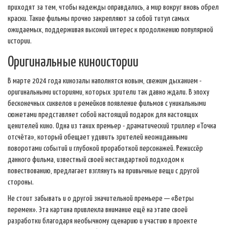
приходят за тем, чтобы надежды оправдались, а мир вокруг вновь обрел
краски. Такие фильмы прочно закрепляют за собой титул самых
ожидаемых, поддерживая высокий интерес к продолжению популярной
истории.
Оригинальные киноистории
В марте 2024 года кинозалы наполнятся новым, свежим дыханием -
оригинальными историями, которых зрители так давно ждали. В эпоху
бесконечных сиквелов и ремейков появление фильмов с уникальными
сюжетами представляет собой настоящий подарок для настоящих
ценителей кино. Одна из таких премьер - драматический триллер «Точка
отсчёта», который обещает удивить зрителей неожиданными
поворотами событий и глубокой проработкой персонажей. Режиссёр
данного фильма, известный своей нестандартной подходом к
повествованию, предлагает взглянуть на привычные вещи с другой
стороны.
Не стоит забывать и о другой значительной премьере — «Ветры
перемен». Эта картина привлекла внимание ещё на этапе своей
разработки благодаря необычному сценарию и участию в проекте