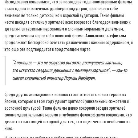
Исследования показывают, что за последние годы анимационные фильмы
стали одним из ключевых драйверов индустрии, привлекая к себе
внимание не только детской, но и взрослой аудитории. Такие фильмы
часто находят отклики у зрителей всех возрастов благодаря вниманию к
деталям, интересным персонажам и сложным моральным дилеммам,
представленным в простой и понятной форме.
Анимационные фильмы
продолжают бесподобно сочетать развлечения с важным содержанием, и
это еще раз подтвердится в предстоящем марте.
"Анимация — это не искусство рисовать движущиеся картинки,
это искусство создания движения с помощью картинок", — как-то
сказал знаменитый аниматор Норман МакЛарен.
Среди других анимационных новинок стоит отметить новых героев из
Японии, которые в этом году удивят зрителей уникальными сюжетами и
восточной культурой. Такие фильмы давно покорили сердца зрителей
своими удивительными мирами и глубокими философскими вопросами, что
делает их настоящей находкой для тех, кто ищет чего-то необычного в
кино.