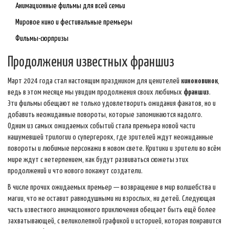
Анимационные фильмы для всей семьи
Мировое кино и фестивальные премьеры
Фильмы-сюрпризы
Продолжения известных франшиз
Март 2024 года стал настоящим праздником для ценителей
киноновинок
,
ведь в этом месяце мы увидим продолжения своих любимых
франшиз
.
Эти фильмы обещают не только удовлетворить ожидания фанатов, но и
добавить неожиданные повороты, которые запоминаются надолго.
Одним из самых ожидаемых событий стала премьера новой части
нашумевшей трилогии о супергероях, где зрителей ждут неожиданные
повороты и любимые персонажи в новом свете. Критики и зрители во всём
мире ждут с нетерпением, как будут развиваться сюжеты этих
продолжений и что нового покажут создатели.
В числе прочих ожидаемых премьер — возвращение в мир волшебства и
магии, что не оставит равнодушными ни взрослых, ни детей. Следующая
часть известного анимационного приключения обещает быть ещё более
захватывающей, с великолепной графикой и историей, которая понравится