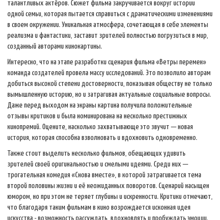
талантливых актёров. Сюжет фильма закручивается вокруг истории
одной семьи, которая пытается справиться с драматическими изменениями
в своем окружении. Уникальная атмосфера, сочетающая в себе элементы
реализма и фантастики, заставит зрителей полностью погрузиться в мир,
созданный авторами кинокартины.
Интересно, что на этапе разработки сценария фильма «Ветры перемен»
команда создателей провела массу исследований. Это позволило авторам
добиться высокой степени достоверности, показывая обществу не только
вымышленную историю, но и затрагивая актуальные социальные вопросы.
Даже перед выходом на экраны картина получила положительные
отзывы критиков и была номинирована на несколько престижных
кинопремий. Оцените, насколько захватывающе это звучит — новая
история, которая способна взволновать и вдохновить одновременно.
Также стоит выделить несколько фильмов, обещающих удивить
зрителей своей оригинальностью и смелыми идеями. Среди них —
трогательная комедия «Снова вместе», в которой затрагивается тема
второй половины жизни и её неожиданных поворотов. Сценарий насыщен
юмором, но при этом не теряет глубины и искренности. Критики отмечают,
что благодаря таким фильмам в кино возрождается исконная идея
искусства - возможность рассуждать, вдохновлять и пробуждать эмоции.