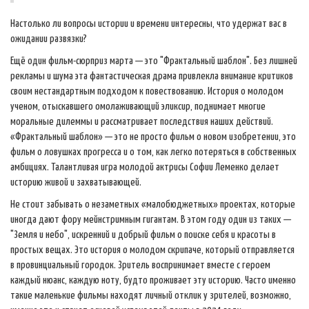
Настолько ли вопросы истории и времени интересны, что удержат вас в
ожидании развязки?
Ещё один фильм-сюрприз марта — это "Фрактальный шаблон". Без лишней
рекламы и шума эта фантастическая драма привлекла внимание критиков
своим нестандартным подходом к повествованию. История о молодом
ученом, отыскавшего омолаживающий эликсир, поднимает многие
моральные дилеммы и рассматривает последствия наших действий.
«Фрактальный шаблон» — это не просто фильм о новом изобретении, это
фильм о ловушках прогресса и о том, как легко потеряться в собственных
амбициях. Талантливая игра молодой актрисы Софии Леменко делает
историю живой и захватывающей.
Не стоит забывать о незаметных «малобюджетных» проектах, которые
иногда дают фору мейнстримным гигантам. В этом году один из таких —
"Земля и небо", искренний и добрый фильм о поиске себя и красоты в
простых вещах. Это история о молодом скрипаче, который отправляется
в провинциальный городок. Зритель воспринимает вместе с героем
каждый нюанс, каждую ноту, будто проживает эту историю. Часто именно
такие маленькие фильмы находят личный отклик у зрителей, возможно,