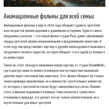
Анимационные фильмы для всей семьи
Анимационные фильмы в марте 2024 года обещают удивить зрителей
всех возрастов яркими красками и душевными историями. Один из самых
ожидаемых релизов — это новый фильм студии Pixar, давно завоевавший
сердца зрителей своими эмоциональными и продуманными сюжетами. В
этом году они представляют картину о дружбе непоседливого мальчика и
загадочного лесного существа, которая обещает стать одной из лучших в
их репертуаре.
Также не стоит обходить вниманием новую картину от студии DreamWorks,
где в центре сюжета окажется невероятное путешествие маленькой
девочки через сказочный мир животных. Этот фильм обещает не только
захватывающие приключения, но и множество трогательных моментов,
от которых у зрителей на глазах будут наворачиваться слезы. Помимо
этого, в фильме поднимаются важные темы экологии и трепетного
отношения к природе, что делает его не только увлекательным, но и
поучительным для юных зрителей.