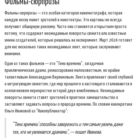
Фильмы-сюрпризы
Фильмы-сюрпризы — это особая категория кинематографа, которая
каждую весну манит зрителей в кинотеатры. Эти картины не всегда
получают обширную рекламу. Часто они становятся открытием просто
потому, что содержат неожиданные повороты сюжета или известные
имена создателей, которые решились на эксперимент. Март 2024 готовит
для нас несколько таких неожиданных лент, которые заслуживают
внимания.
Один из таких фильмов — это "Тени времени", загадочная
приключенческая драма, режиссирована малоизвестным, но крайне
талантливым Александром Верниковым. Лента привлекает своей глубиной
и интригующим сюжетом, где мир прошлого и настоящего сталкиваются в
коллагеновом перекрестке историй двух влюбленных. Неожиданные
повороты сюжета ставят зрителей в приятное замешательство и
заставляют задавать вопросы о природе времени. По словам кинокритика
Ольги Ивановой из "Кинопубликатор":
"'Тени времени' способны заворожить и тем самым увлечь даже
тех, кто не увлекается драмами", — пишет Иванова.