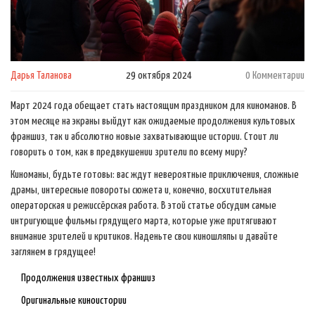
Дарья Таланова
29 октября 2024
0 Комментарии
Март 2024 года обещает стать настоящим праздником для киноманов. В
этом месяце на экраны выйдут как ожидаемые продолжения культовых
франшиз, так и абсолютно новые захватывающие истории. Стоит ли
говорить о том, как в предвкушении зрители по всему миру?
Киноманы, будьте готовы: вас ждут невероятные приключения, сложные
драмы, интересные повороты сюжета и, конечно, восхитительная
операторская и режиссёрская работа. В этой статье обсудим самые
интригующие фильмы грядущего марта, которые уже притягивают
внимание зрителей и критиков. Наденьте свои киношляпы и давайте
заглянем в грядущее!
Продолжения известных франшиз
Оригинальные киноистории