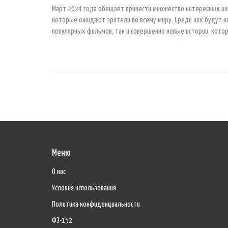
Март 2024 года обещает принести множество интересных ки
которые ожидают зрители по всему миру. Среди них будут к
популярных фильмов, так и совершенно новые истории, кото
погрузят нас в увлекательные миры. В статье будут предста
самых ожидаемых премьер, которые будут интересны как в
так и детям. Мы расскажем, на что стоит обратить внимание 
эти фильмы привлекают такое внимание.
Меню
О нас
Условия использования
Политика конфиденциальности
ФЗ-152