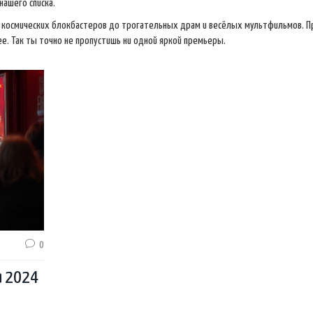
ашего списка.
т космических блокбастеров до трогательных драм и весёлых мультфильмов. П
нее. Так ты точно не пропустишь ни одной яркой премьеры.
0
а 2024