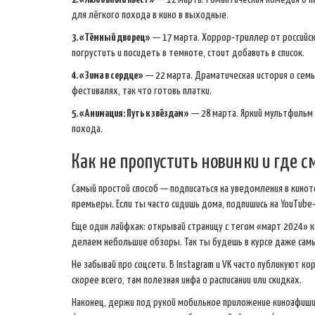
для лёгкого похода в кино в выходные.
3. «Тёмный дворец»
— 17 марта. Хоррор‑триллер от российск
погрустить и посидеть в темноте, стоит добавить в список.
4. «Зима в сердце»
— 22 марта. Драматическая история о сем
фестивалях, так что готовь платки.
5. «Анимация: Путь к звёздам»
— 28 марта. Яркий мультфильм 
похода.
Как не пропустить новинки и где 
Самый простой способ — подписаться на уведомления в кинот
премьеры. Если ты часто сидишь дома, подпишись на YouTube
Еще один лайфхак: открывай страницу с тегом «март 2024» 
делаем небольшие обзоры. Так ты будешь в курсе даже сам
Не забывай про соцсети. В Instagram и VK часто публикуют 
скорее всего, там полезная инфа о расписании или скидках.
Наконец, держи под рукой мобильное приложение киноафиши.