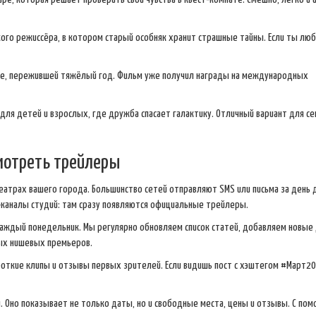
ого режиссёра, в котором старый особняк хранит страшные тайны. Если ты лю
ье, пережившей тяжёлый год. Фильм уже получил награды на международных
для детей и взрослых, где дружба спасает галактику. Отличный вариант для с
смотреть трейлеры
еатрах вашего города. Большинство сетей отправляют SMS или письма за день 
‑каналы студий: там сразу появляются официальные трейлеры.
каждый понедельник. Мы регулярно обновляем список статей, добавляем новые
ых нишевых премьеров.
короткие клипы и отзывы первых зрителей. Если видишь пост с хэштегом #Март2
 Оно показывает не только даты, но и свободные места, цены и отзывы. С по