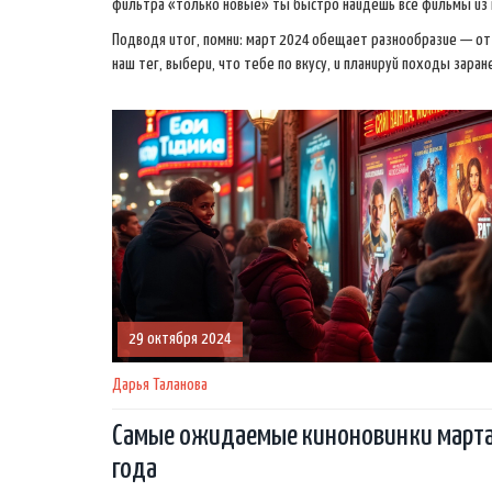
фильтра «только новые» ты быстро найдёшь все фильмы из н
Подводя итог, помни: март 2024 обещает разнообразие — о
наш тег, выбери, что тебе по вкусу, и планируй походы зара
29 октября 2024
Дарья Таланова
Самые ожидаемые киноновинки март
года