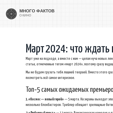
Март 2024: что ждать 
Март уже на подходе, а вместе с ним — целая куча новых лен
статьи, отмеченные тегом «март 2024», поэтому сразу видишь
Мы не будем грузить тебя лишней теорией. Вместо этого сраз
посмотреть всё самое интересное.
Топ‑5 самых ожидаемых премьеро
1. «Космос — новый герой»
— 5 марта. На экраны выходит эпи
несколько блокбастеров. Трейлер обещает зрелищные битвы 
2. «Любовный квест»
— 12 марта. Романтическая комедия о па