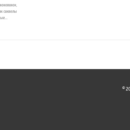
ноновинок,
ак сиквелы
рые
влены пять
зрослым,
и почему
© 2