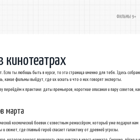
ФИЛЬМЫ 9+
в кинотеатрах
т. Если ты любишь быть в курсе, то эта страница именно для тебя. Здесь собран
, какие фильмы выйдут, где их искать и что о них говорят эксперты.
у перейдём к практике: даты премьеров, короткие описания и пару советов, ка
в марта
ческий космический боевик с известным режиссёром, который уже подарил нам
и сюжет, где главный герой спасает галактику от древней угрозы.
ре, которая решает проверить свои чувства в квест‑комнате. Смешно, лёгко и