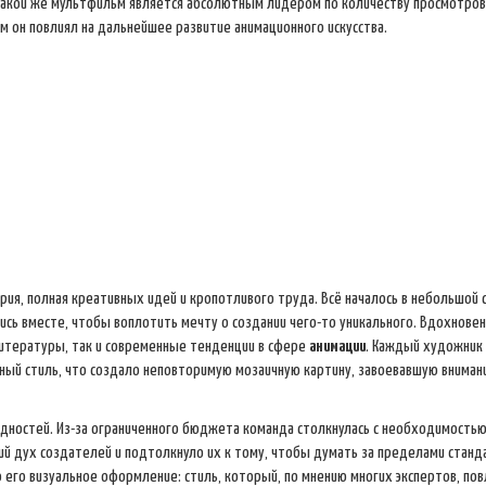
, какой же мультфильм является абсолютным лидером по количеству просмотров
м он повлиял на дальнейшее развитие анимационного искусства.
рия, полная креативных идей и кропотливого труда. Всё началось в небольшой 
сь вместе, чтобы воплотить мечту о создании чего-то уникального. Вдохнове
литературы, так и современные тенденции в сфере
анимации
. Каждый художник 
ьный стиль, что создало неповторимую мозаичную картину, завоевавшую вниман
дностей. Из-за ограниченного бюджета команда столкнулась с необходимостью
ий дух создателей и подтолкнуло их к тому, чтобы думать за пределами стан
 его визуальное оформление: стиль, который, по мнению многих экспертов, пов