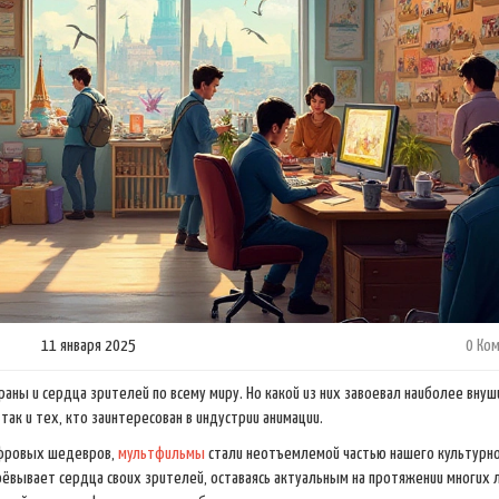
11 января 2025
0 Ко
аны и сердца зрителей по всему миру. Но какой из них завоевал наиболее вну
так и тех, кто заинтересован в индустрии анимации.
ифровых шедевров,
мультфильмы
стали неотъемлемой частью нашего культурн
оёвывает сердца своих зрителей, оставаясь актуальным на протяжении многих л