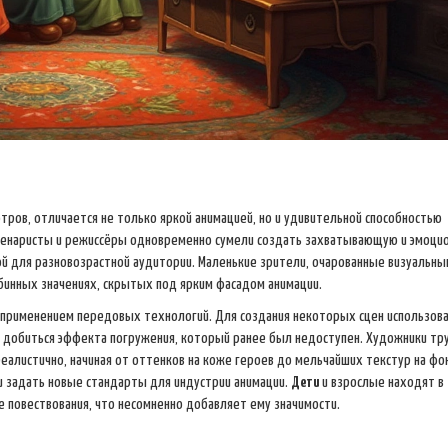
ров, отличается не только яркой анимацией, но и удивительной способностью
сценаристы и режиссёры одновременно сумели создать захватывающую и эмоци
й для разновозрастной аудитории. Маленькие зрители, очарованные визуальны
бинных значениях, скрытых под ярким фасадом анимации.
 применением передовых технологий. Для создания некоторых сцен использов
в добиться эффекта погружения, который ранее был недоступен. Художники тр
алистично, начиная от оттенков на коже героев до мельчайших текстур на фон
и задать новые стандарты для индустрии анимации.
Дети
и взрослые находят в
е повествования, что несомненно добавляет ему значимости.