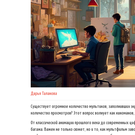
Дарья Таланова
Существует огромное количество мультиков, заполнивших экр
количество просмотров? Этот вопрос волнует как киноманов, 
От классической анимации прошлого века до современных ц
багажа. Важен не только сюжет, но и то, как мультфильм зав