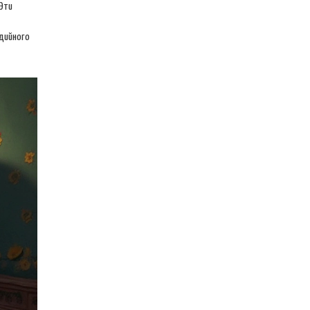
Эти
дийного