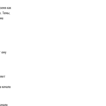
время как
х. Темы,
ими
т ему
ляет
и начали
начали