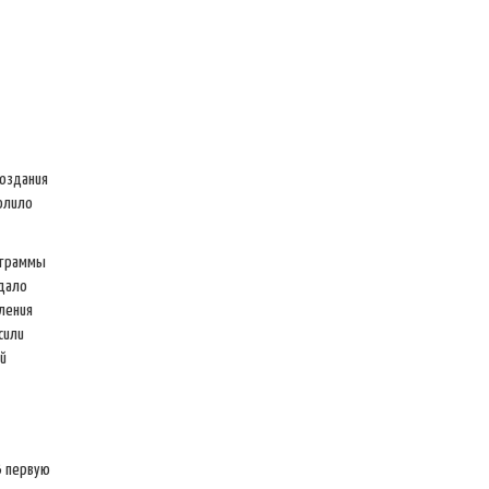
создания
олило
ограммы
идало
ления
сили
й
В первую