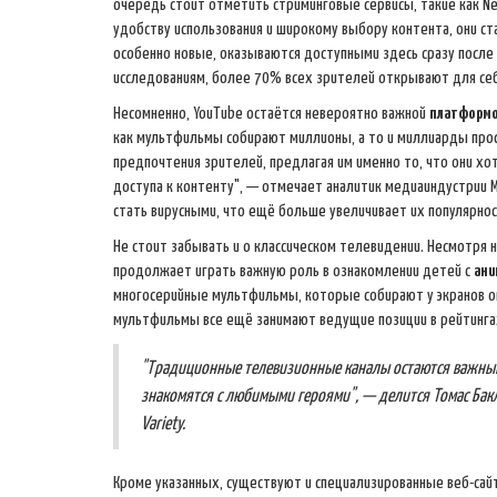
очередь стоит отметить стриминговые сервисы, такие как Ne
удобству использования и широкому выбору контента, они ст
особенно новые, оказываются доступными здесь сразу после 
исследованиям, более 70% всех зрителей открывают для себ
Несомненно, YouTube остаётся невероятно важной
платформ
как мультфильмы собирают миллионы, а то и миллиарды прос
предпочтения зрителей, предлагая им именно то, что они х
доступа к контенту", — отмечает аналитик медиаиндустрии Ма
стать вирусными, что ещё больше увеличивает их популярнос
Не стоит забывать и о классическом телевидении. Несмотря н
продолжает играть важную роль в ознакомлении детей с
ани
многосерийные мультфильмы, которые собирают у экранов ог
мультфильмы все ещё занимают ведущие позиции в рейтинга
"Традиционные телевизионные каналы остаются важными
знакомятся с любимыми героями", — делится Томас Бак
Variety.
Кроме указанных, существуют и специализированные веб-са