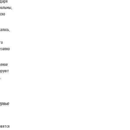
одаря
фильмы,
сно
ались,
го
езапно
дение
лируют
,
ервью
овятся