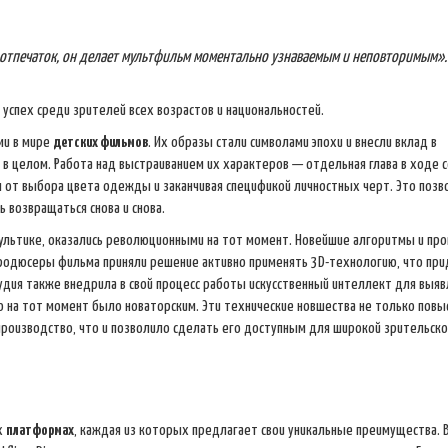
 отпечаток, он делает мультфильм моментально узнаваемым и неповторимым».
спех среди зрителей всех возрастов и национальностей.
ми в мире
детских фильмов
. Их образы стали символами эпохи и внесли вклад в
ы в целом. Работа над выстраиванием их характеров — отдельная глава в ходе 
 от выбора цвета одежды и заканчивая спецификой личностных черт. Это позв
 возвращаться снова и снова.
мультике, оказались революционными на тот момент. Новейшие алгоритмы и пр
Продюсеры фильма приняли решение активно применять 3D-технологию, что пр
удия также внедрила в свой процесс работы искусственный интеллект для выяв
о на тот момент было новаторским. Эти технические новшества не только повы
 производство, что и позволило сделать его доступным для широкой зрительско
х
платформах
, каждая из которых предлагает свои уникальные преимущества. 