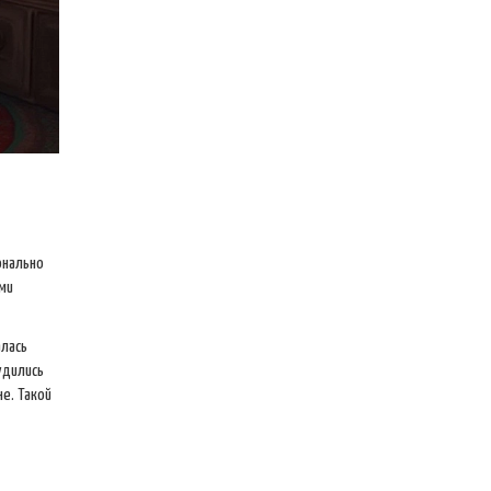
онально
ми
алась
удились
е. Такой