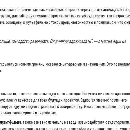
ссказывать об очень важных жизненных вопросах через призму
анимации
. В то 
руппе, данный проект успешно привлекает как юную аудиторию, так и взрослы
и, освещены в мультфильме с такой проникновенностью и пониманием, что с н
ольше, чем просто развлекать. Он должен вдохновлять", — отметил один из
крываться новыми гранями, оставаясь интересным и актуальным. Это позволяе
.
, оказал огромное влияние на индустрию анимации. Его успех не только вдохнов
кую планку качества для всех будущих проектов. Одной из главных причин его
тивирует другие студии стремиться к совершенству. Многие анимационные студи
аналогичного уровня в их работах.
мультфильма
, также заметно изменили методы взаимодействия с аудиториями.
ала неотъемлемой частью процесса создания любого успешного кино. Студии 