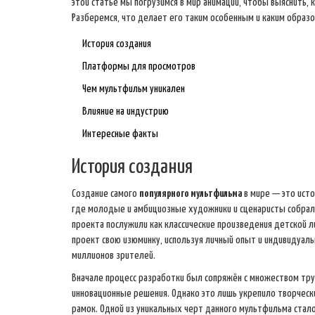
этой статье мы погрузимся в мир анимации, чтобы выяснить
Разберемся, что делает его таким особенным и каким образо
История создания
Платформы для просмотров
Чем мультфильм уникален
Влияние на индустрию
Интересные факты
История создания
Создание самого
популярного мультфильма
в мире — это исто
где молодые и амбициозные художники и сценаристы собрали
проекта послужили как классические произведения детской 
проект свою изюминку, используя личный опыт и индивидуал
миллионов зрителей.
Вначале процесс разработки был сопряжён с множеством тру
инновационные решения. Однако это лишь укрепило творческ
рамок. Одной из уникальных черт данного мультфильма стало