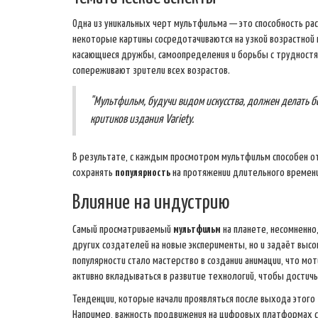
Одна из уникальных черт мультфильма — это способность ра
некоторые картины сосредотачиваются на узкой возрастной г
касающиеся дружбы, самоопределения и борьбы с трудностям
сопереживают зрители всех возрастов.
"Мультфильм, будучи видом искусства, должен делать б
критиков издания Variety.
В результате, с каждым просмотром мультфильм способен от
сохранять
популярность
на протяжении длительного времени
Влияние на индустрию
Самый просматриваемый
мультфильм
на планете, несомненно
других создателей на новые эксперименты, но и задаёт высо
популярности стало мастерство в создании анимации, что мо
активно вкладываться в развитие технологий, чтобы достичь 
Тенденции, которые начали проявляться после выхода этого
Например, важность продвижения на цифровых платформах ст