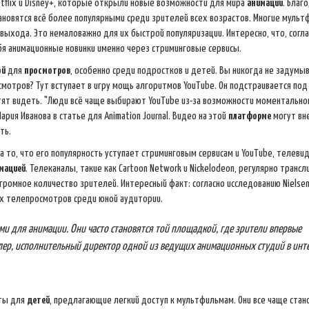
tflix и Disney+, которые открыли новые возможности для мира
анимации
. Благ
ановятся всё более популярными среди зрителей всех возрастов. Многие мульт
выхода. Это немаловажно для их быстрой популяризации. Интересно, что, согла
я анимационные новинки именно через стриминговые сервисы.
ой
для
просмотров
, особенно среди подростков и детей. Вы никогда не задумыв
мотров? Тут вступает в игру мощь алгоритмов YouTube. Он подстраивается под
отят видеть. "Люди всё чаще выбирают YouTube из-за возможности моментально
рия Иванова в статье для Animation Journal. Видео на этой
платформе
могут вн
ть.
а то, что его популярность уступает стриминговым сервисам и YouTube, телеви
мацией
. Телеканалы, такие как Cartoon Network и Nickelodeon, регулярно транс
ромное количество зрителей. Интересный факт: согласно исследованию Nielsen
х телепросмотров среди юной аудитории.
 для анимации. Они часто становятся той площадкой, где зрители впервые
лер, исполнительный директор одной из ведущих анимационных студий в инт
йты для
детей
, предлагающие легкий доступ к мультфильмам. Они все чаще стан