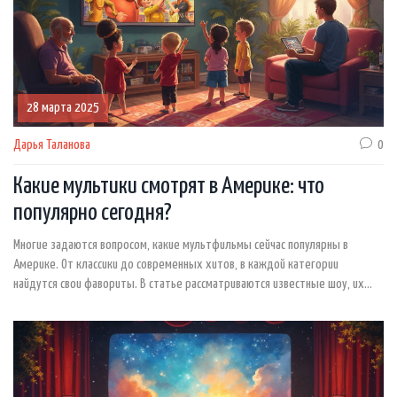
28 марта 2025
Дарья Таланова
0
Какие мультики смотрят в Америке: что
популярно сегодня?
Многие задаются вопросом, какие мультфильмы сейчас популярны в
Америке. От классики до современных хитов, в каждой категории
найдутся свои фавориты. В статье рассматриваются известные шоу, их
влияние на культуру и рейтинг среди зрителей. Узнайте, какие
телевизионные шоу сегодня на слуху в США. Делимся интересными
фактами о самых популярных мультфильмах.