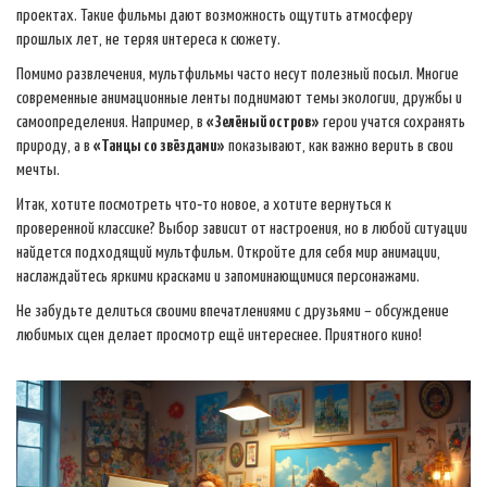
проектах. Такие фильмы дают возможность ощутить атмосферу
прошлых лет, не теряя интереса к сюжету.
Помимо развлечения, мультфильмы часто несут полезный посыл. Многие
современные анимационные ленты поднимают темы экологии, дружбы и
самоопределения. Например, в
«Зелёный остров»
герои учатся сохранять
природу, а в
«Танцы со звёздами»
показывают, как важно верить в свои
мечты.
Итак, хотите посмотреть что‑то новое, а хотите вернуться к
проверенной классике? Выбор зависит от настроения, но в любой ситуации
найдется подходящий мультфильм. Откройте для себя мир анимации,
наслаждайтесь яркими красками и запоминающимися персонажами.
Не забудьте делиться своими впечатлениями с друзьями – обсуждение
любимых сцен делает просмотр ещё интереснее. Приятного кино!