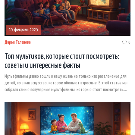
15 февраля 2025
Дарья Таланова
0
Топ мультиков, которые стоит посмотреть:
советы и интересные факты
Мультфильмы давно вошли в нашу жизнь не только как развлечение для
детей, но и как искусство, которое обожают взрослые. В этой статье мы
собрали самые популярные мультфильмы, которые стоит посмотреть.
Узнайте, какие анимационные шедевры обязательно нужно добавить в
свой список просмотров и полюбите искусство анимации так же, как мы! В
статье вас ждут рекомендации, свежие факты и идеи для следующего
уютного вечера с мультиками.