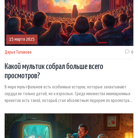
15 марта 2025
Дарья Таланова
0
Какой мультик собрал больше всего
просмотров?
В мире мультфильмов есть особенные истории, которые захватывают
сердца не только детей, но и взрослых. Среди множества анимационных
проектов есть такой, который стал абсолютным лидером по просмотрам.
Это больше, чем просто цифры – это настоящая культурная сенсация.
Давайте узнаем, какой мультфильм сумел так впечатлить аудиторию и
что стоит за его успехом.