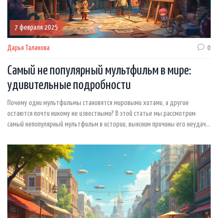
7 февраля 2025
Дарья Таланова
0
Самый не популярный мультфильм в мире:
удивительные подробности
Почему одни мультфильмы становятся мировыми хитами, а другие
остаются почти никому не известными? В этой статье мы рассмотрим
самый непопулярный мультфильм в истории, выясним причины его неудачи
и узнаем интересные факты о малоизвестной анимации. Если вы
интересуетесь мультфильмами и хотите расширить свои знания о мире
анимации, этот материал станет для вас полезным и познавательным.