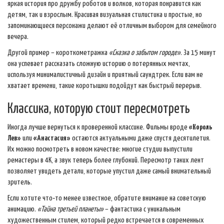
яркая история про дружбу роботов и волков, которая понравится как
детям, так и взрослым. Красивая визуальная стилистика и простые, но
запоминающиеся персонажи делают её отличным выбором для семейного
вечера.
Другой пример – короткометражка
«Сказка о забытом городе»
. За 15 минут
она успевает рассказать сложную историю о потерянных мечтах,
используя минималистичный дизайн и приятный саундтрек. Если вам не
хватает времени, такие коротышки подойдут как быстрый перерыв.
Классика, которую стоит пересмотреть
Иногда лучше вернуться к проверенной классике. Фильмы вроде
«Король
Лев»
или
«Анастасия»
остаются актуальными даже спустя десятилетия.
Их можно посмотреть в новом качестве: многие студии выпустили
ремастеры в 4K, а звук теперь более глубокий. Пересмотр таких лент
позволяет увидеть детали, которые упустил даже самый внимательный
зритель.
Если хотите что‑то менее известное, обратите внимание на советскую
анимацию.
«Тайна третьей планеты»
– фантастика с уникальным
художественным стилем, который редко встречается в современных