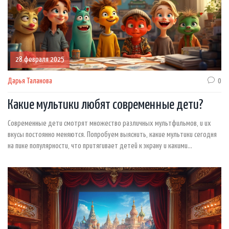
28 февраля 2025
Дарья Таланова
0
Какие мультики любят современные дети?
Современные дети смотрят множество различных мультфильмов, и их
вкусы постоянно меняются. Попробуем выяснить, какие мультики сегодня
на пике популярности, что притягивает детей к экрану и какими
хитростями можно воспользоваться, чтобы найти идеальные
мультфильмы для своих детей. Исследования показывают, что ключ к
успеху современных мультфильмов заключается в ярких персонажах,
захватывающем сюжете и актуальных темах.