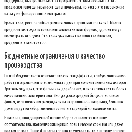
поддержки, быстро исчезают из программы. Чтобы избежать этого,
продюсеры иногда переносят даты премьеры, но часто это невозможно
из‑за уже фиксированных контрактов.
Кроме того, рост онлайн‑стриминга меняет привычки зрителей. Многие
предпочитают ждать появления фильма на платформах, где они могут
посмотреть его дома. Это тоже уменьшает количество билетов,
проданных в кинотеатре.
Бюджетные ограничения и качество
производства
Низкий бюджет часто означает плохие спецэффекты, слабую монтажную
работу и ограниченные возможности для привлечения известных актёров.
Зритель ощущает, что фильм «не доработан», и переключается на более
качественные альтернативы. Иногда даже средний бюджет не спасёт
фильм, если вложения распределены неправильно – например, большие
деньги идут на набор знаменитостей, а в сценарий не вкладываются.
И наконец, иногда причиной низких сборов становятся внешние
обстоятельства: экономический кризис, политические события или даже
плохая погода. Такие факторы сложно предугадать, но они тоже влияют