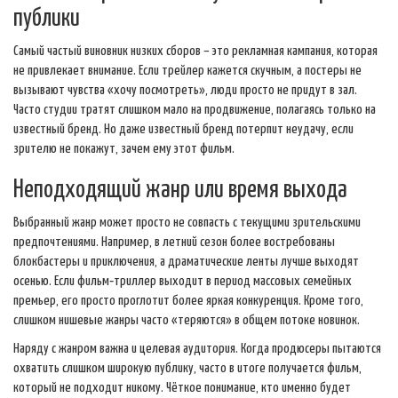
публики
Самый частый виновник низких сборов – это рекламная кампания, которая
не привлекает внимание. Если трейлер кажется скучным, а постеры не
вызывают чувства «хочу посмотреть», люди просто не придут в зал.
Часто студии тратят слишком мало на продвижение, полагаясь только на
известный бренд. Но даже известный бренд потерпит неудачу, если
зрителю не покажут, зачем ему этот фильм.
Неподходящий жанр или время выхода
Выбранный жанр может просто не совпасть с текущими зрительскими
предпочтениями. Например, в летний сезон более востребованы
блокбастеры и приключения, а драматические ленты лучше выходят
осенью. Если фильм‑триллер выходит в период массовых семейных
премьер, его просто проглотит более яркая конкуренция. Кроме того,
слишком нишевые жанры часто «теряются» в общем потоке новинок.
Наряду с жанром важна и целевая аудитория. Когда продюсеры пытаются
охватить слишком широкую публику, часто в итоге получается фильм,
который не подходит никому. Чёткое понимание, кто именно будет