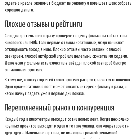
сидеть в кресле, экономит бюджет на рекламу и повышает шанс собрать
хорошие деньги.
Плохие отзывы и рейтинги
Сегодня зритель почти сразу проверяет оценку фильма на сайтах типа
Кинопоиск или IMDb. Если первые отзывы негативные, люди начинают
откладывать поход в кино. Плохие отзывы часто связаны с плохой
сценарием, плохой актёрской игрой или нелепыми сюжетными ходами.
Даже если у фильма есть известные звёзды, плохой сценарий быстро
отталкивает зрителя.
К тому же, в эпоху соцсетей слово зрителя распространяется мгновенно.
Один ярко‑негативный пост может снизить интерес к фильму в разы, и
кассы начнут падать уже в первые дни показа.
Переполненный рынок и конкуренция
Каждый год в кинотеатры выходит сотни новых лент. Когда несколько
крупных проектов выходят в один и тот же уикенд, они «перетирают»
друг друга. Маленькие картины, не имеющие громкой рекламной